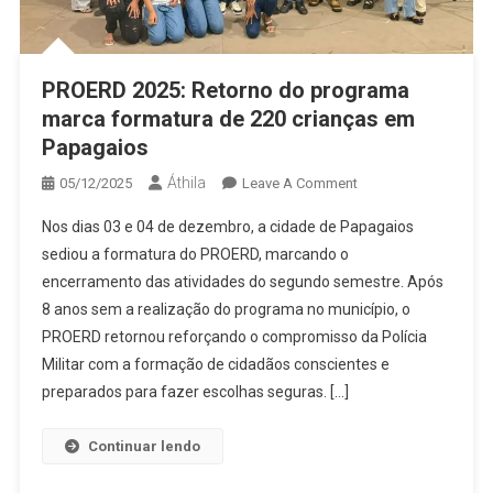
PROERD 2025: Retorno do programa
marca formatura de 220 crianças em
Papagaios
Áthila
On
05/12/2025
Leave A Comment
PROERD
Nos dias 03 e 04 de dezembro, a cidade de Papagaios
2025:
sediou a formatura do PROERD, marcando o
Retorno
encerramento das atividades do segundo semestre. Após
Do
8 anos sem a realização do programa no município, o
Programa
Marca
PROERD retornou reforçando o compromisso da Polícia
Formatura
Militar com a formação de cidadãos conscientes e
De
preparados para fazer escolhas seguras. […]
220
Crianças
Continuar lendo
Em
Papagaios