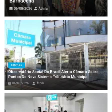
meio da Políti
de Barbacena
Áthila
06/08/2026
Áth
Ultimas
Observatório Social Do Brasil Alerta Câmara Sobre
Pontos Do Novo Sistema Tributário Municipal
06/08/2026
Áthila