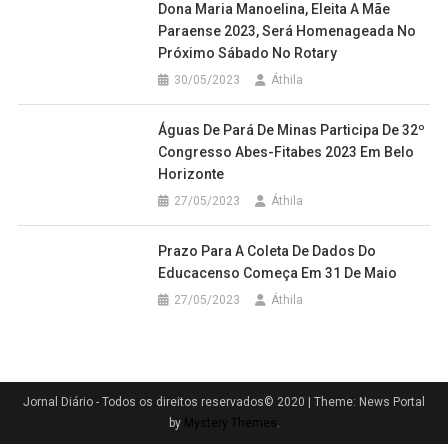
Dona Maria Manoelina, Eleita A Mãe
Paraense 2023, Será Homenageada No
Próximo Sábado No Rotary
30/05/2023
Áthila
Águas De Pará De Minas Participa De 32º
Congresso Abes-Fitabes 2023 Em Belo
Horizonte
27/05/2023
Áthila
Prazo Para A Coleta De Dados Do
Educacenso Começa Em 31 De Maio
27/05/2023
Áthila
Jornal Diário - Todos os direitos reservados© 2020
|
Theme: News Portal
by
Mystery Themes
.