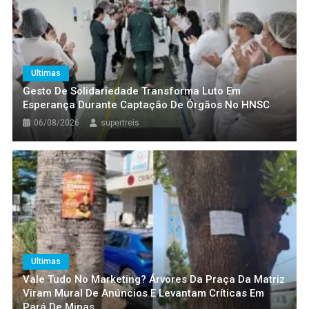
Ultimas
Gesto De Solidariedade Transforma Luto Em
Esperança Durante Captação De Órgãos No HNSC
06/08/2026
supertreis
Ultimas
Vale Tudo No Marketing? Árvores Da Praça Da Matriz
Viram Mural De Anúncios E Levantam Críticas Em
Pará De Minas