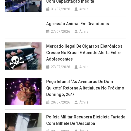
Com Capacitação Inédita
31/07/2026
Áthila
Agressão Animal Em Divinópolis
27/07/2026
Áthila
Mercado Ilegal De Cigarros Eletrônicos
Cresce No Brasil E Acende Alerta Entre
Adolescentes
27/07/2026
Áthila
Peça Infantil “As Aventuras De Dom
Quixote” Retorna A Itatiaiuçu No Próximo
Domingo, 26/7
20/07/2026
Áthila
Polícia Militar Recupera Bicicleta Furtada
Com Bilhete De ‘Desculpa