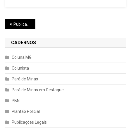
Navegação
Publicações mais antigas
por
CADERNOS
posts
Coluna MG
Colunista
Pará de Minas
Pará de Minas em Destaque
PBN
Plantão Policial
Publicações Legais