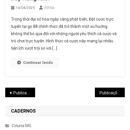
Áthila
14/04/2025
Trong thời đại số hóa ngày càng phát triển, Đặt cược trực
tuyến tại go 88 chính thức đã trở thành một xu hướng
không thể bỏ qua đối với những người yêu thích cá cược và
trò chơi trực tuyến. Hình thức cá cược này mang lại nhiều
tiện ích vượt trội so với […]
Continuar lendo
Navegação
Publicações mais antigas
Publicações mais novas
por
CADERNOS
posts
Coluna MG