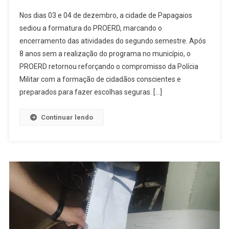
PROERD
Nos dias 03 e 04 de dezembro, a cidade de Papagaios
2025:
sediou a formatura do PROERD, marcando o
Retorno
encerramento das atividades do segundo semestre. Após
Do
8 anos sem a realização do programa no município, o
Programa
Marca
PROERD retornou reforçando o compromisso da Polícia
Formatura
Militar com a formação de cidadãos conscientes e
De
preparados para fazer escolhas seguras. […]
220
Crianças
Continuar lendo
Em
Papagaios