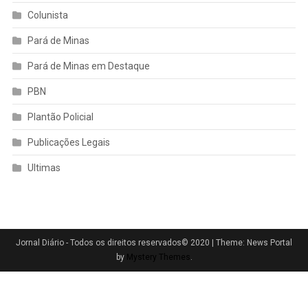
Colunista
Pará de Minas
Pará de Minas em Destaque
PBN
Plantão Policial
Publicações Legais
Ultimas
Jornal Diário - Todos os direitos reservados© 2020
|
Theme: News Portal
by
Mystery Themes
.