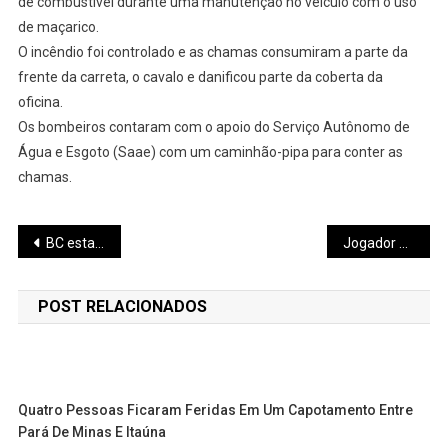
de combustível durante uma manutenção no veículo com o uso
de maçarico.
O incêndio foi controlado e as chamas consumiram a parte da
frente da carreta, o cavalo e danificou parte da coberta da
oficina.
Os bombeiros contaram com o apoio do Serviço Autônomo de
Água e Esgoto (Saae) com um caminhão-pipa para conter as
chamas.
Navegação
BC estabelece limite de cobrança de taxas nas máquinas de cartão
Jogador bate em barranco quando vinha jogar em Pará de Minas
de
POST RELACIONADOS
Post
Quatro Pessoas Ficaram Feridas Em Um Capotamento Entre
Pará De Minas E Itaúna