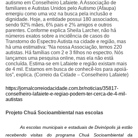
autismo em Conselheiro Lafaiete. A Associação de
familiares e Autistas Unidos pelo Au­tis­mo (Afaupa)
emergiu como uma voz na busca pela inclusão e
dignidade. Hoje, a entidade possui 180 associados,
sendo 92% mães, 6% pais e 2% amigos e outros
parentes. Conforme explica Sheila Larcher, não há
números exatos sobre a incidência de casos do
Transtorno do Espectro Autista na cidade e região, mas
há uma estimativa: “Na nossa Associação, temos 220
autistas. Há famílias com 2 e 3 filhos no espectro. Nós
lançamos uma pesquisa online, mas ela não está
concluída. Estima-se em Lafaiete e região existam mais
de 4 mil. Estamos em busca de conhecê-los para apoiá-
los”, explica. (Correio da Cidade – Conselheiro Lafaiete)
https://jornalcorreiodacidade.com.br/noticias/35817-
conselheiro-lafaiete-e-regiao-podem-ter-cerca-de-4-mil-
autistas
Projeto Chuá Socioambiental nas escolas
As escolas municipais e estaduais de Divinópolis já estão
recebendo visitas do programa Chuá Socioambiental da