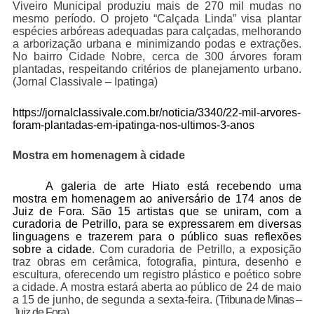
Viveiro Municipal produziu mais de 270 mil mudas no
mesmo período. O projeto “Calçada Linda” visa plantar
espécies arbóreas adequadas para calçadas, melhorando
a arborização urbana e minimizando podas e extrações.
No bairro Cidade Nobre, cerca de 300 árvores foram
plantadas, respeitando critérios de planejamento urbano.
(
Jornal Classivale – Ipatinga)
https://jornalclassivale.com.br/noticia/3340/22-mil-arvores-
foram-plantadas-em-ipatinga-nos-ultimos-3-anos
Mostra em homenagem à cidade
A galeria de arte Hiato está recebendo uma
mostra em homenagem ao aniversário de 174 anos de
Juiz de Fora. São 15 artistas que se uniram, com a
curadoria de Petrillo, para se expressarem em diversas
linguagens e trazerem para o público suas reflexões
sobre a cidade
. Com curadoria de Petrillo, a exposição
traz obras em cerâmica, fotografia, pintura, desenho e
escultura, oferecendo um registro plástico e poético sobre
a cidade. A mostra estará aberta ao público de 24 de maio
a 15 de junho, de segunda a sexta-feira. (
Tribuna de Minas –
Juiz de Fora)