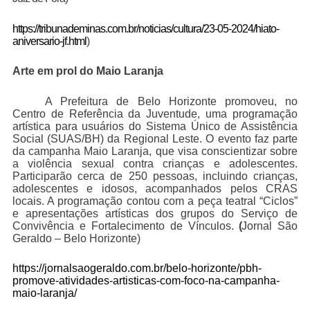
https://tribunademinas.com.br/noticias/cultura/23-05-2024/hiato-
aniversario-jf.html
)
Arte em prol do Maio Laranja
A Prefeitura de Belo Horizonte promoveu, no
Centro de Referência da Juventude, uma programação
artística para usuários do Sistema Único de Assistência
Social (SUAS/BH) da Regional Leste. O evento faz parte
da campanha Maio Laranja, que visa conscientizar sobre
a violência sexual contra crianças e adolescentes.
Participarão cerca de 250 pessoas, incluindo crianças,
adolescentes e idosos, acompanhados pelos CRAS
locais. A programação contou com a peça teatral “Ciclos”
e apresentações artísticas dos grupos do Serviço de
Convivência e Fortalecimento de Vínculos.
(
Jornal São
Geraldo – Belo Horizonte)
https://jornalsaogeraldo.com.br/belo-horizonte/pbh-
promove-atividades-artisticas-com-foco-na-campanha-
maio-laranja/