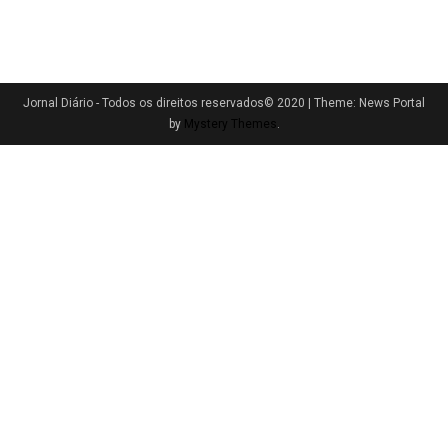
Jornal Diário - Todos os direitos reservados© 2020
|
Theme: News Portal
by
Mystery Themes
.