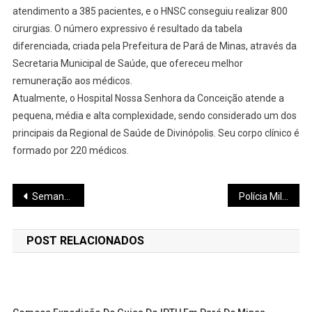
atendimento a 385 pacientes, e o HNSC conseguiu realizar 800
cirurgias. O número expressivo é resultado da tabela
diferenciada, criada pela Prefeitura de Pará de Minas, através da
Secretaria Municipal de Saúde, que ofereceu melhor
remuneração aos médicos.
Atualmente, o Hospital Nossa Senhora da Conceição atende a
pequena, média e alta complexidade, sendo considerado um dos
principais da Regional de Saúde de Divinópolis. Seu corpo clínico é
formado por 220 médicos.
Navegação
Semana Empresarial 2022 da Ascipam começa segunda-feira
Polícia Militar apreende 03 caminhões totalmente carregados de cigarros contrabandeados
de
POST RELACIONADOS
Post