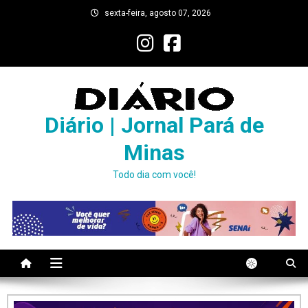
Skip
sexta-feira, agosto 07, 2026
to
content
Diário | Jornal Pará de
Minas
Todo dia com você!