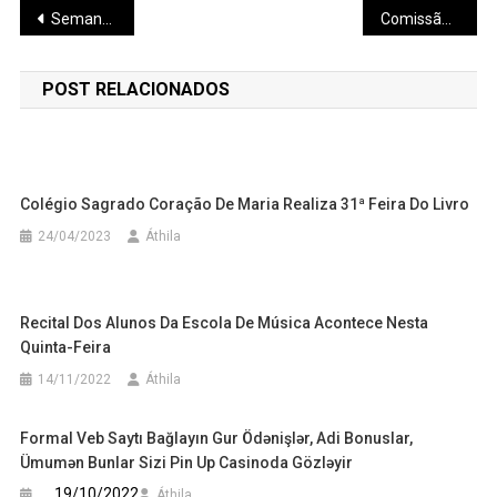
Navegação
Semana das Mães movimentou o HNSC
Comissão de Educação recebe pais de alunos da E.E. Frei Concórdio,em manifestação contra a municipalização da instituição
de
POST RELACIONADOS
Post
Colégio Sagrado Coração De Maria Realiza 31ª Feira Do Livro
24/04/2023
Áthila
Recital Dos Alunos Da Escola De Música Acontece Nesta
Quinta-Feira
14/11/2022
Áthila
Formal Veb Saytı Bağlayın️ Gur Ödənişlər, Adi Bonuslar,
Ümumən Bunlar Sizi Pin Up Casinoda Gözləyir
19/10/2022
Áthila