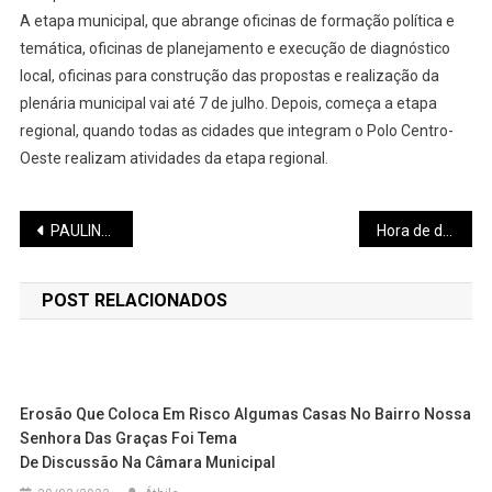
A etapa municipal, que abrange oficinas de formação política e
temática, oficinas de planejamento e execução de diagnóstico
local, oficinas para construção das propostas e realização da
plenária municipal vai até 7 de julho. Depois, começa a etapa
regional, quando todas as cidades que integram o Polo Centro-
Oeste realizam atividades da etapa regional.
Navegação
PAULINHO LAVAJATO recebe 2 prêmios de qualidade e excelência
Hora de doar: estoque de sangue diminui no inverno
de
POST RELACIONADOS
Post
Erosão Que Coloca Em Risco Algumas Casas No Bairro Nossa
Senhora Das Graças Foi Tema
De Discussão Na Câmara Municipal