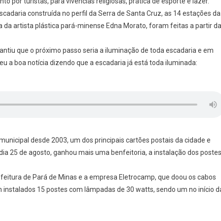
 por turistas, para vivências religiosas, prática de esporte e lazer.
cadaria construída no perfil da Serra de Santa Cruz, as 14 estações da
a da artista plástica pará-minense Edna Morato, foram feitas a partir d
rantiu que o próximo passo seria a iluminação de toda escadaria e em
eu a boa notícia dizendo que a escadaria já está toda iluminada:
 municipal desde 2003, um dos principais cartões postais da cidade e
dia 25 de agosto, ganhou mais uma benfeitoria, a instalação dos poste
refeitura de Pará de Minas e a empresa Eletrocamp, que doou os cabos
am instalados 15 postes com lâmpadas de 30 watts, sendo um no início d