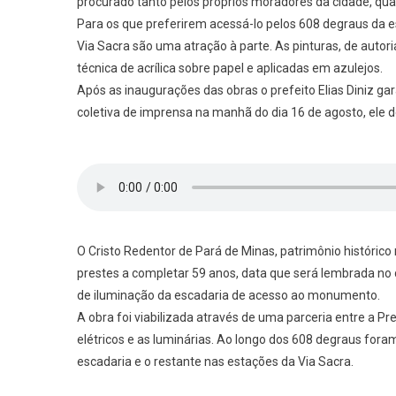
procurado tanto pelos próprios moradores da cidade, quanto
Para os que preferirem acessá-lo pelos 608 degraus da es
Via Sacra são uma atração à parte. As pinturas, de autori
técnica de acrílica sobre papel e aplicadas em azulejos.
Após as inaugurações das obras o prefeito Elias Diniz ga
coletiva de imprensa na manhã do dia 16 de agosto, ele d
O Cristo Redentor de Pará de Minas, patrimônio histórico
prestes a completar 59 anos, data que será lembrada no 
de iluminação da escadaria de acesso ao monumento.
A obra foi viabilizada através de uma parceria entre a P
elétricos e as luminárias. Ao longo dos 608 degraus for
escadaria e o restante nas estações da Via Sacra.