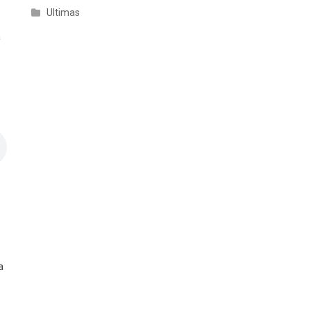
Ultimas
a
s
a