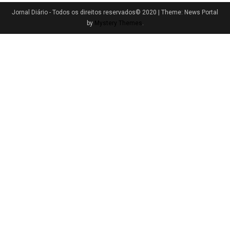
Jornal Diário - Todos os direitos reservados© 2020
|
Theme: News Portal
by
Mystery Themes
.