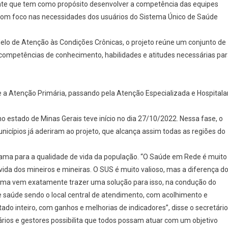
e que tem como propósito desenvolver a competência das equipes
com foco nas necessidades dos usuários do Sistema Único de Saúde
elo de Atenção às Condições Crônicas, o projeto reúne um conjunto de
competências de conhecimento, habilidades e atitudes necessárias pa
e a Atenção Primária, passando pela Atenção Especializada e Hospitalar
 estado de Minas Gerais teve início no dia 27/10/2022. Nessa fase, o
icípios já aderiram ao projeto, que alcança assim todas as regiões do
rama para a qualidade de vida da população. “O Saúde em Rede é muito
 vida dos mineiros e mineiras. O SUS é muito valioso, mas a diferença d
rama vem exatamente trazer uma solução para isso, na condução do
e saúde sendo o local central de atendimento, com acolhimento e
o inteiro, com ganhos e melhorias de indicadores”, disse o secretário
rios e gestores possibilita que todos possam atuar com um objetivo