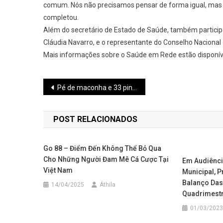
comum. Nós não precisamos pensar de forma igual, mas 
completou.
Além do secretário de Estado de Saúde, também particip
Cláudia Navarro, e o representante do Conselho Nacional 
Mais informações sobre o Saúde em Rede estão disponí
Navegação
Pé de maconha e 33 pinos de cocaína são apreendidos pela PM em Itaúna
de
POST RELACIONADOS
Post
Go 88 – Điểm Đến Không Thể Bỏ Qua
Cho Những Người Đam Mê Cá Cược Tại
Em Audiênci
Việt Nam
Municipal, P
Balanço Das
14/04/2025
Áthila
Quadrimestr
01/03/2023