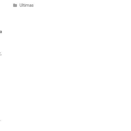
Ultimas
ra
,
o
.