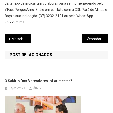
dá tempo de indicar um colaborar para ser homenagendo pelo
#FaçoPorqueAmo. Entre em contato com a CDL Pará de Minas e
faça a sua indicação: (37) 3232-2121 ou pelo WhastApp
9.9779.2123.
Navegação
Motorista morre ao cair com caminhão em ribanceira no Recanto da Lagoa
Vereadores de Pará de Minas aprovam criação de parklets e programa Cidade em Flor
de
POST RELACIONADOS
Post
O Salário Dos Vereadores Irá Aumentar?
04/01/2023
Áthila