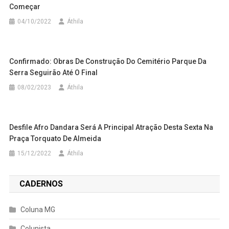
Começar
04/10/2022
Áthila
Confirmado: Obras De Construção Do Cemitério Parque Da
Serra Seguirão Até O Final
08/02/2023
Áthila
Desfile Afro Dandara Será A Principal Atração Desta Sexta Na
Praça Torquato De Almeida
15/12/2022
Áthila
CADERNOS
Coluna MG
Colunista