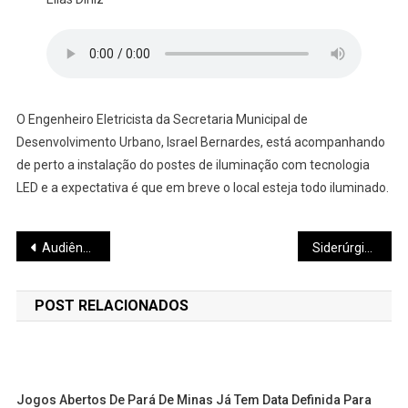
O Engenheiro Eletricista da Secretaria Municipal de
Desenvolvimento Urbano, Israel Bernardes, está acompanhando
de perto a instalação do postes de iluminação com tecnologia
LED e a expectativa é que em breve o local esteja todo iluminado.
Navegação
Audiência Pública para discutir problemas do transporte público
Siderúrgica Alterosa completa 64 anos com programação especial
de
POST RELACIONADOS
Post
Jogos Abertos De Pará De Minas Já Tem Data Definida Para