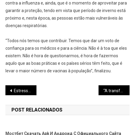
contra a influenza e, ainda, que é o momento de aproveitar para
garantir a proteção, tendo em vista que período de inverno está
próximo e, nesta época, as pessoas estão mais vulneráveis às
doenças respiratórias.
“Todos nós temos que contribuir. Temos que dar um voto de
confiança para os médicos e para a ciência. Não é à toa que eles
existem. Não é hora de questionarmos, é hora de fazermos
aquilo que as boas práticas e os países sérios têm feito, que é
levar o maior número de vacinas à população”, finalizou.
Navegação
Estressado? 9 formas de pegar leve com o seu cérebro
“A transformação social só se dará por meio do emprego e renda de qualidade”, afirma Ministro
de
POST RELACIONADOS
Post
Мостбет Скачать Apk И Андроид С Официального Сайта