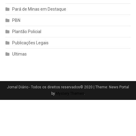
Pará de Minas em Destaque
PBN
Plantão Policial
Publicações Legais
Ultimas
Jornal Diário - Todos os direitos reservados© 2020
|
Theme: News Portal
by
Mystery Themes
.