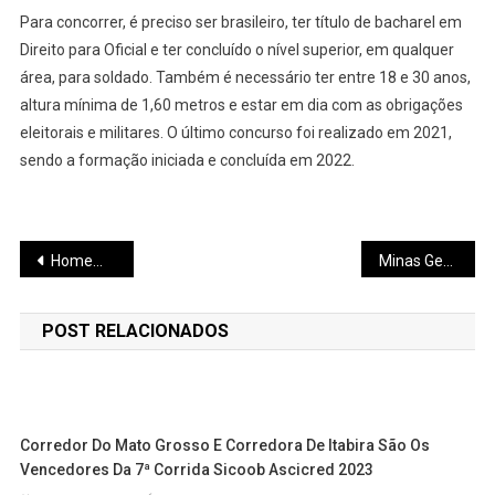
Para concorrer, é preciso ser brasileiro, ter título de bacharel em
Direito para Oficial e ter concluído o nível superior, em qualquer
área, para soldado. Também é necessário ter entre 18 e 30 anos,
altura mínima de 1,60 metros e estar em dia com as obrigações
eleitorais e militares. O último concurso foi realizado em 2021,
sendo a formação iniciada e concluída em 2022.
Navegação
Homem é preso após furto em quadra do bairro Belvedere
Minas Gerais assume o terceiro lugar como maior exportador de cachaça no país
de
POST RELACIONADOS
Post
Corredor Do Mato Grosso E Corredora De Itabira São Os
Vencedores Da 7ª Corrida Sicoob Ascicred 2023