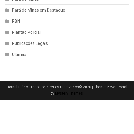
Pará de Minas em Destaque
PBN
Plantão Policial
Publicações Legais
Ultimas
Jornal Diário - Todos os direitos reservados© 2020
|
Theme: News Portal
by
Mystery Themes
.