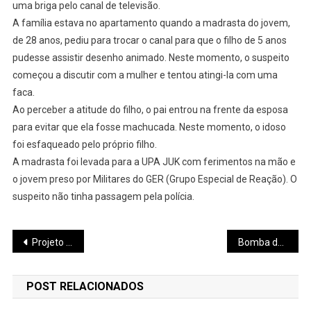
uma briga pelo canal de televisão.
A família estava no apartamento quando a madrasta do jovem,
de 28 anos, pediu para trocar o canal para que o filho de 5 anos
pudesse assistir desenho animado. Neste momento, o suspeito
começou a discutir com a mulher e tentou atingi-la com uma
faca.
Ao perceber a atitude do filho, o pai entrou na frente da esposa
para evitar que ela fosse machucada. Neste momento, o idoso
foi esfaqueado pelo próprio filho.
A madrasta foi levada para a UPA JUK com ferimentos na mão e
o jovem preso por Militares do GER (Grupo Especial de Reação). O
suspeito não tinha passagem pela polícia.
Navegação
Projeto Circus – Transformar Vidas foi apresentado na Escola Municipal Dona Cotinha no bairro Padre Libério
Bomba de caminhão betoneira se rompe e concreto atinge ônibus e idosos em Divinópolis
de
POST RELACIONADOS
Post