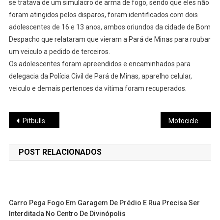
se tratava de um simulacro de arma de fogo, sendo que eles não
foram atingidos pelos disparos, foram identificados com dois
adolescentes de 16 e 13 anos, ambos oriundos da cidade de Bom
Despacho que relataram que vieram a Pará de Minas para roubar
um veiculo a pedido de terceiros.
Os adolescentes foram apreendidos e encaminhados para
delegacia da Polícia Civil de Pará de Minas, aparelho celular,
veiculo e demais pertences da vítima foram recuperados.
Navegação
Pitbulls avançam em crianças e idosa, matam vira-lata e são mortos pela PM em Pará de Minas
Motocicleta é furtada no bairro Nossa Senhora de Fátima
de
POST RELACIONADOS
Post
Carro Pega Fogo Em Garagem De Prédio E Rua Precisa Ser
Interditada No Centro De Divinópolis