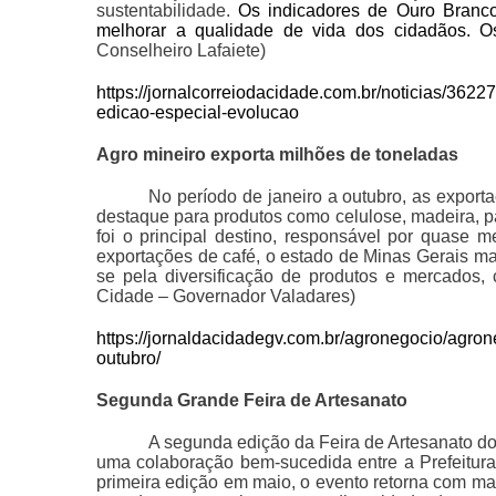
sustentabilidade.
Os indicadores de Ouro Branco
melhorar a qualidade de vida dos cidadãos. Os 
Conselheiro Lafaiete)
https://jornalcorreiodacidade.com.br/noticias/3622
edicao-especial-evolucao
Agro mineiro exporta milhões de toneladas
No período de janeiro a outubro, as export
destaque para produtos como celulose, madeira, 
foi o principal destino, responsável por quase
exportações de café, o estado de Minas Gerais ma
se pela diversificação de produtos e mercados, c
Cidade – Governador Valadares)
https://jornaldacidadegv.com.br/agronegocio/agron
outubro/
Segunda Grande Feira de Artesanato
A segunda edição da Feira de Artesanato do
uma colaboração bem-sucedida entre a Prefeitura 
primeira edição em maio, o evento retorna com ma