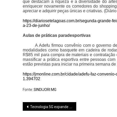
que destacam a riqueza e a diversidade do artes
enriquecer novamente os corredores do shopping,
apreciar e adquirir peças únicas e criativas.
(Diári
https://diariosetelagoas.com.br/segunda-grande-fe
a-23-de-junho/
Aulas de práticas paradesportivas
A Adefu firmou convênio com o governo de
modalidades como basquete em cadeira de rodas, 
R$85 mil para compra de materiais e contratação 
massificar a prática esportiva entre pessoas com
estão previstas para iniciar na primeira semana d
https://jmonline.com.br/cidade/adefu-faz-convenio-
1.394702
Fonte:
SINDIJORI MG
Navegação
Tecnologia 5G expande no Sul de Minas