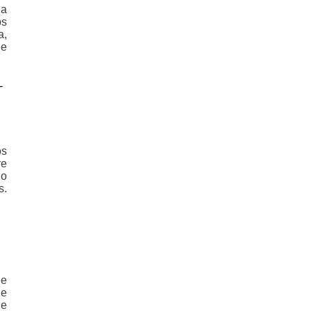
na
os
a,
 e
-
os
re
ho
s.
de
 e
 e