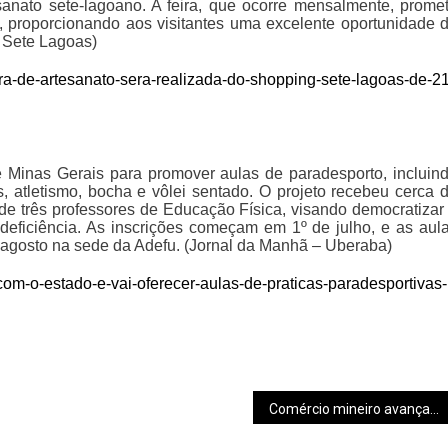
anato sete-lagoano. A feira, que ocorre mensalmente, prome
 proporcionando aos visitantes uma excelente oportunidade 
o Sete Lagoas)
ira-de-artesanato-sera-realizada-do-shopping-sete-lagoas-de-21
 Minas Gerais para promover aulas de paradesporto, incluin
atletismo, bocha e vôlei sentado. O projeto recebeu cerca 
de três professores de Educação Física, visando democratizar
 deficiência. As inscrições começam em 1º de julho, e as aul
e agosto na sede da Adefu. (Jornal da Manhã – Uberaba)
com-o-estado-e-vai-oferecer-aulas-de-praticas-paradesportivas-
Comércio mineiro avança 3,5% em 12 meses