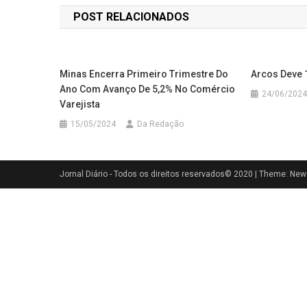
de
POST RELACIONADOS
Post
Minas Encerra Primeiro Trimestre Do
Arcos Deve 
Ano Com Avanço De 5,2% No Comércio
24/06/2024
Varejista
15/05/2024
Da Redação
Jornal Diário - Todos os direitos reservados© 2020
|
Theme: News