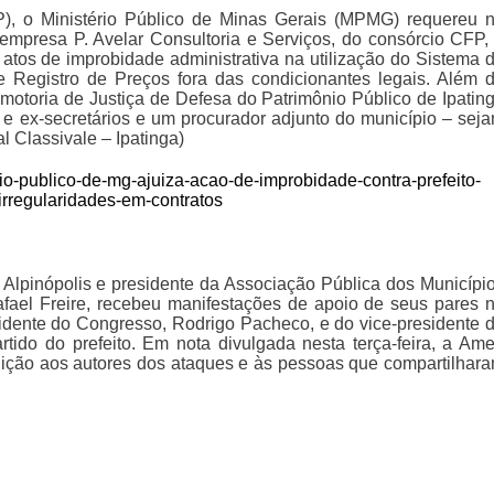
), o Ministério Público de Minas Gerais (MPMG) requereu 
 empresa P. Avelar Consultoria e Serviços, do consórcio CFP,
a atos de improbidade administrativa na utilização do Sistema 
 Registro de Preços fora das condicionantes legais. Além 
motoria de Justiça de Defesa do Patrimônio Público de Ipatin
e ex-secretários e um procurador adjunto do município – sej
l Classivale – Ipatinga)
erio-publico-de-mg-ajuiza-acao-de-improbidade-contra-prefeito-
-irregularidades-em-contratos
e Alpinópolis e presidente da Associação Pública dos Municípi
fael Freire, recebeu manifestações de apoio de seus pares 
idente do Congresso, Rodrigo Pacheco, e do vice-presidente 
ido do prefeito. Em nota divulgada nesta terça-feira, a Am
unição aos autores dos ataques e às pessoas que compartilhar