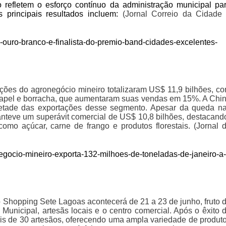
 refletem o esforço contínuo da administração municipal pa
principais resultados incluem:
(Jornal Correio da Cidade
7-ouro-branco-e-finalista-do-premio-band-cidades-excelentes-
ações do agronegócio mineiro totalizaram US$ 11,9 bilhões, c
papel e borracha, que aumentaram suas vendas em 15%. A Chi
 metade das exportações desse segmento. Apesar da queda n
nteve um superávit comercial de US$ 10,8 bilhões, destacand
omo açúcar, carne de frango e produtos florestais. (Jornal 
egocio-mineiro-exporta-132-milhoes-de-toneladas-de-janeiro-a-
 Shopping Sete Lagoas acontecerá de 21 a 23 de junho, fruto 
Municipal, artesãs locais e o centro comercial. Após o êxito 
is de 30 artesãos, oferecendo uma ampla variedade de produt