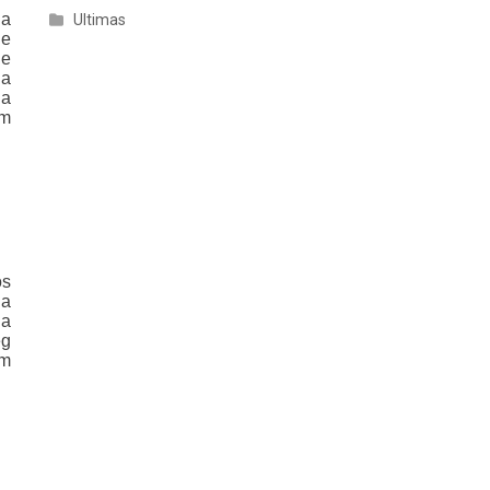
na
Ultimas
 e
de
da
ga
am
os
na
da
eg
am