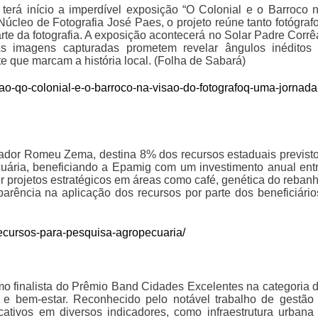
 terá início a imperdível exposição “O Colonial e o Barroco 
úcleo de Fotografia José Paes, o projeto reúne tanto fotógraf
te da fotografia. A exposição acontecerá no Solar Padre Corrê
As imagens capturadas prometem revelar ângulos inéditos
e que marcam a história local. (Folha de Sabará)
cao-qo-colonial-e-o-barroco-na-visao-do-fotografoq-uma-jornada
ador Romeu Zema, destina 8% dos recursos estaduais previst
uária, beneficiando a Epamig com um investimento anual ent
r projetos estratégicos em áreas como café, genética do reban
sparência na aplicação dos recursos por parte dos beneficiário
recursos-para-pesquisa-agropecuaria/
o finalista do Prêmio Band Cidades Excelentes na categoria 
 e bem-estar. Reconhecido pelo notável trabalho de gestão
ativos em diversos indicadores, como infraestrutura urbana