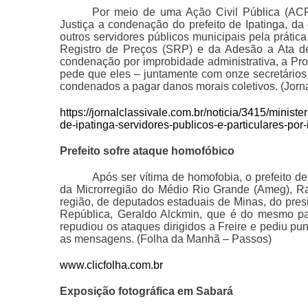
Por meio de uma Ação Civil Pública (ACP
Justiça a condenação do prefeito de Ipatinga, da
outros servidores públicos municipais pela prátic
Registro de Preços (SRP) e da Adesão a Ata de
condenação por improbidade administrativa, a Pro
pede que eles – juntamente com onze secretários 
condenados a pagar danos morais coletivos. (Jorna
https://jornalclassivale.com.br/noticia/3415/minist
de-ipatinga-servidores-publicos-e-particulares-por
Prefeito sofre ataque homofóbico
Após ser vítima de homofobia, o prefeito d
da Microrregião do Médio Rio Grande (Ameg), Ra
região, de deputados estaduais de Minas, do pres
República, Geraldo Alckmin, que é do mesmo part
repudiou os ataques dirigidos a Freire e pediu p
as mensagens. (Folha da Manhã – Passos)
www.clicfolha.com.br
Exposição fotográfica em Sabará