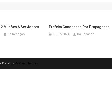
12 Milhões A Servidores
Prefeita Condenada Por Propaganda
Da Redação
10/07/2024
Da Redação
 Portal by
Mystery Themes
.