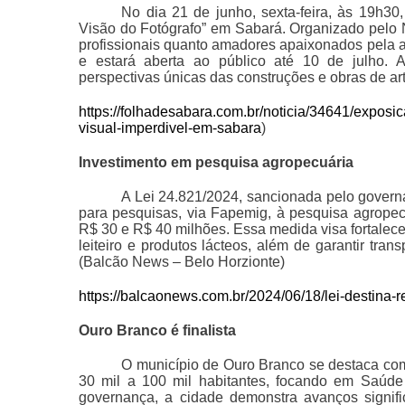
No dia 21 de junho, sexta-feira, às 19h30,
Visão do Fotógrafo” em Sabará. Organizado pelo N
profissionais quanto amadores apaixonados pela ar
e estará aberta ao público até 10 de julho. 
perspectivas únicas das construções e obras de art
https://folhadesabara.com.br/noticia/34641/exposi
visual-imperdivel-em-sabara
)
Investimento em pesquisa agropecuária
A Lei 24.821/2024, sancionada pelo govern
para pesquisas, via Fapemig, à pesquisa agropec
R$ 30 e R$ 40 milhões. Essa medida visa fortalece
leiteiro e produtos lácteos, além de garantir tran
(Balcão News – Belo Horzionte)
https://balcaonews.com.br/2024/06/18/lei-destina-
Ouro Branco é finalista
O município de Ouro Branco se destaca com
30 mil a 100 mil habitantes, focando em Saúde
governança, a cidade demonstra avanços signific