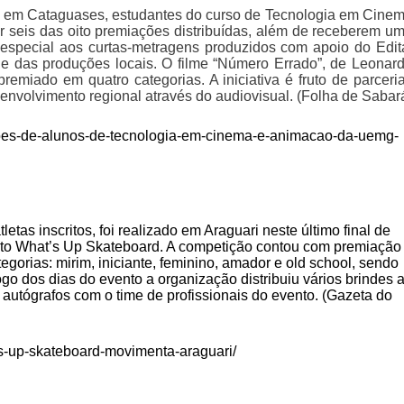
ado em Cataguases, estudantes do curso de Tecnologia em Cine
seis das oito premiações distribuídas, além de receberem u
especial aos curtas-metragens produzidos com apoio do Edit
e das produções locais. O filme “Número Errado”, de Leonar
remiado em quatro categorias. A iniciativa é fruto de parceri
senvolvimento regional através do audiovisual. (Folha de Sabar
ucoes-de-alunos-de-tecnologia-em-cinema-e-animacao-da-uemg-
as inscritos, foi realizado em Araguari neste último final de
nato What’s Up Skateboard. A competição contou com premiação
tegorias: mirim, iniciante, feminino, amador e old school, sendo
ogo dos dias do evento a organização distribuiu vários brindes 
autógrafos com o time de profissionais do evento. (Gazeta do
s-up-skateboard-movimenta-araguari/