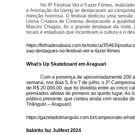
No 8º Festival Ver e Fazer Filmes, realiz
e Animação da Uemg se destacaram ao conquistar 
menção honrosa. O festival dedicou uma sessão 
Usina Criativa de Cinema, destacando a qualidad
Marcini Chagas, foi o grande destaque da noite, p
locais e estaduais que incentivam a cultura e o de
https://folhadesabara.com.br/noticia/35463/prod
sao-destaques-no-festival-ver-e-fazer-filmes
What’s Up Skateboard em Araguari
Com a presença de aproximadamente 200 atlet
semana, nos dias 5, 6 e 7 de julho, o 2º Campeo
de R$ 20.000,00, que foi dividida entre as cinco ca
premiados atletas do primeiro ao quinto lugar. Ao l
público presente, que contou ainda com sessão de 
Triângulo – Araguari)
https://gazetadotriangulo.com.br/campeonato-what
Itabirito faz Julifest 2024