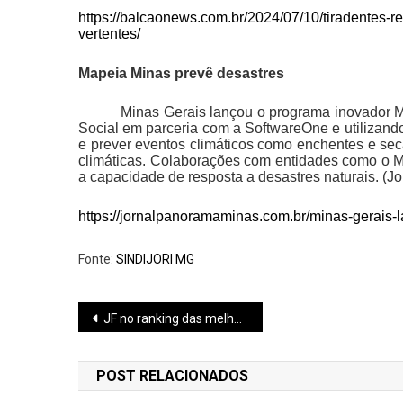
https://balcaonews.com.br/2024/07/10/tiradentes-
vertentes/
Mapeia Minas prevê desastres
Minas Gerais lançou o programa inovador M
Social em parceria com a SoftwareOne e utilizand
e prever eventos climáticos como enchentes e sec
climáticas. Colaborações com entidades como o Mi
a capacidade de resposta a desastres naturais. (
https://jornalpanoramaminas.com.br/minas-gerais-
Fonte:
SINDIJORI MG
Navegação
JF no ranking das melhores
de
POST RELACIONADOS
Post