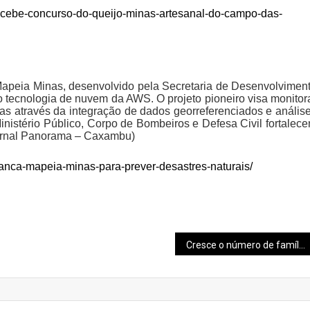
recebe-concurso-do-queijo-minas-artesanal-do-campo-das-
apeia Minas, desenvolvido pela Secretaria de Desenvolvimen
o tecnologia de nuvem da AWS. O projeto pioneiro visa monitor
as através da integração de dados georreferenciados e anális
nistério Público, Corpo de Bombeiros e Defesa Civil fortalec
Jornal Panorama – Caxambu)
lanca-mapeia-minas-para-prever-desastres-naturais/
Cresce o número de famílias com dificuldades de quitar as dívidas em BH