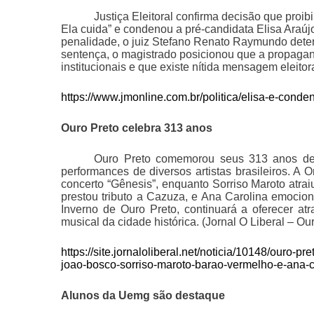
Justiça Eleitoral confirma decisão que proib
Ela cuida” e condenou a pré-candidata Elisa Araúj
penalidade, o juiz Stefano Renato Raymundo deter
sentença, o magistrado posicionou que a propagand
institucionais e que existe nítida mensagem eleito
https://www.jmonline.com.br/politica/elisa-e-cond
Ouro Preto celebra 313 anos
Ouro Preto comemorou seus 313 anos de 
performances de diversos artistas brasileiros. A
concerto “Gênesis”, enquanto Sorriso Maroto atr
prestou tributo a Cazuza, e Ana Carolina emocion
Inverno de Ouro Preto, continuará a oferecer atr
musical da cidade histórica. (Jornal O Liberal – Ou
https://site.jornaloliberal.net/noticia/10148/ouro-
joao-bosco-sorriso-maroto-barao-vermelho-e-ana-c
Alunos da Uemg são destaque