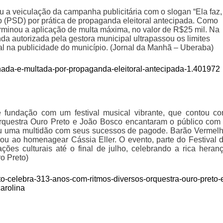
iu a veiculação da campanha publicitária com o slogan “Ela faz,
o (PSD) por prática de propaganda eleitoral antecipada. Como
minou a aplicação de multa máxima, no valor de R$25 mil. Na
a autorizada pela gestora municipal ultrapassou os limites
ral na publicidade do município. (Jornal da Manhã – Uberaba)
enada-e-multada-por-propaganda-eleitoral-antecipada-1.401972
fundação com um festival musical vibrante, que contou c
 Orquestra Ouro Preto e João Bosco encantaram o público com
aiu uma multidão com seus sucessos de pagode. Barão Vermel
ou ao homenagear Cássia Eller. O evento, parte do Festival 
ações culturais até o final de julho, celebrando a rica heran
ro Preto)
preto-celebra-313-anos-com-ritmos-diversos-orquestra-ouro-preto-
arolina