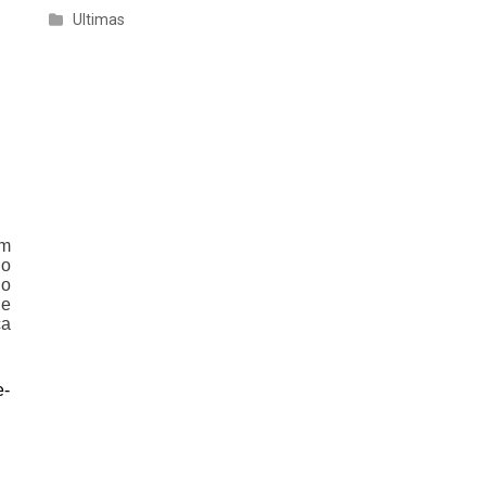
Ultimas
om
 o
ho
de
ça
e-