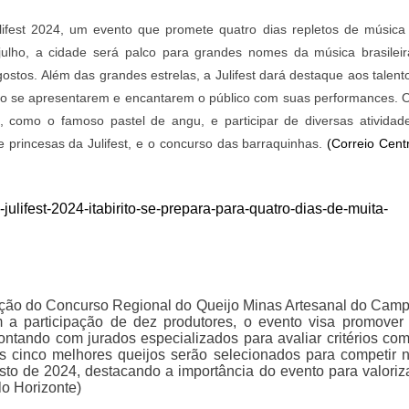
ulifest 2024, um evento que promete quatro dias repletos de música
ulho, a cidade será palco para grandes nomes da música brasileir
ostos. Além das grandes estrelas, a Julifest dará destaque aos talent
gião se apresentarem e encantarem o público com suas performances. 
ca, como o famoso pastel de angu, e participar de diversas atividad
 e princesas da Julifest, e o concurso das barraquinhas.
(Correio Cent
-julifest-2024-itabirito-se-prepara-para-quatro-dias-de-muita-
ição do Concurso Regional do Queijo Minas Artesanal do Cam
 a participação de dez produtores, o evento visa promover
contando com jurados especializados para avaliar critérios co
 Os cinco melhores queijos serão selecionados para competir 
to de 2024, destacando a importância do evento para valoriz
lo Horizonte)