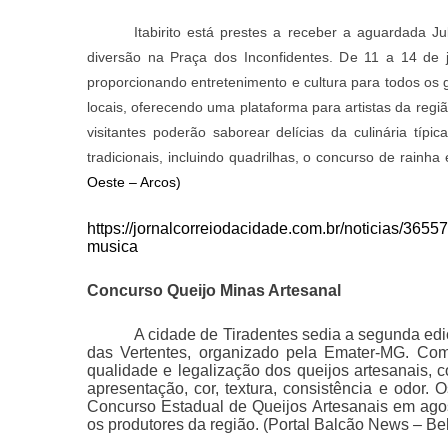
Itabirito está prestes a receber a aguardada J
diversão na Praça dos Inconfidentes. De 11 a 14 de j
proporcionando entretenimento e cultura para todos os g
locais, oferecendo uma plataforma para artistas da re
visitantes poderão saborear delícias da culinária típi
tradicionais, incluindo quadrilhas, o concurso de rainha
Oeste – Arcos)
https://jornalcorreiodacidade.com.br/noticias/36557
musica
Concurso Queijo Minas Artesanal
A cidade de Tiradentes sedia a segunda ed
das Vertentes, organizado pela Emater-MG. Com
qualidade e legalização dos queijos artesanais, 
apresentação, cor, textura, consistência e odor.
Concurso Estadual de Queijos Artesanais em agos
os produtores da região.
(Portal Balcão News – Be