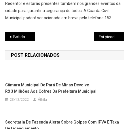
Redentor e estarão presentes também nos grandes eventos da
cidade para garantir a segurança de todos. A Guarda Civil
Municipal poderá ser acionada em breve pelo telefone 153.
Navegação
Batida de dois carros deixa duas pessoas feridas na BR 262 em Igaratinga
Foi picado por um animal peçonhento? Saiba o que fazer
de
POST RELACIONADOS
Post
Câmara Municipal De Pará De Minas Devolve
R$ 3 Milhões Aos Cofres Da Prefeitura Municipal
23/12/2022
Áthila
Secretaria De Fazenda Alerta Sobre Golpes Com IPVA E Taxa
De Licenciamento