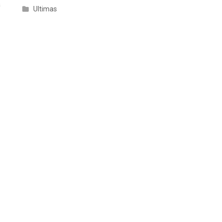
a
Ultimas
o