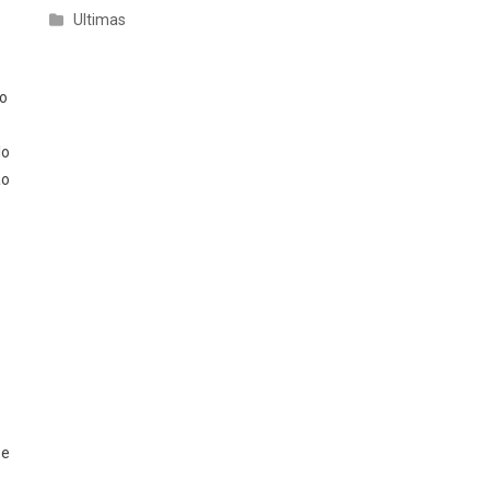
Ultimas
ão
lo
ão
 e