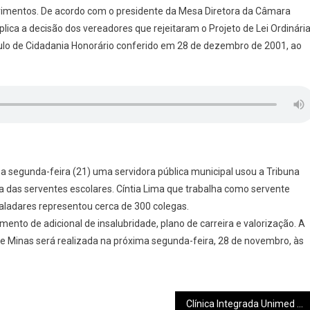
mentos. De acordo com o presidente da Mesa Diretora da Câmara
explica a decisão dos vereadores que rejeitaram o Projeto de Lei Ordinári
lo de Cidadania Honorário conferido em 28 de dezembro de 2001, ao
ma segunda-feira (21) uma servidora pública municipal usou a Tribuna
ria das serventes escolares. Cíntia Lima que trabalha como servente
Valadares representou cerca de 300 colegas.
gamento de adicional de insalubridade, plano de carreira e valorização. A
e Minas será realizada na próxima segunda-feira, 28 de novembro, às
Clínica Integrada Unimed é inaugurada