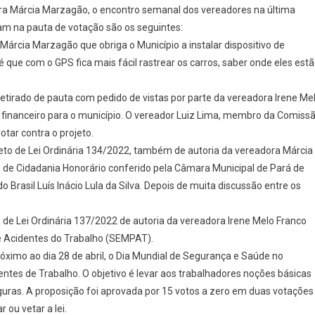
ra Márcia Marzagão, o encontro semanal dos vereadores na última
eram na pauta de votação são os seguintes:
Márcia Marzagão que obriga o Município a instalar dispositivo de
 é que com o GPS fica mais fácil rastrear os carros, saber onde eles est
 retirado de pauta com pedido de vistas por parte da vereadora Irene Me
o financeiro para o município. O vereador Luiz Lima, membro da Comiss
tar contra o projeto.
eto de Lei Ordinária 134/2022, também de autoria da vereadora Márcia
de Cidadania Honorário conferido pela Câmara Municipal de Pará de
Brasil Luís Inácio Lula da Silva. Depois de muita discussão entre os
 de Lei Ordinária 137/2022 de autoria da vereadora Irene Melo Franco
e Acidentes do Trabalho (SEMPAT).
ximo ao dia 28 de abril, o Dia Mundial de Segurança e Saúde no
ntes de Trabalho. O objetivo é levar aos trabalhadores noções básicas
guras. A proposição foi aprovada por 15 votos a zero em duas votações
 ou vetar a lei.