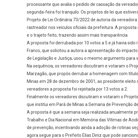
processante que avalia o pedido de cassação da vereado
segunda-feira foi tranquilo. Os projetos de lei que estiv
Projeto de Lei Ordinária 73/2022 de autoria da vereadora 
rastreador nos veículos oficiais da prefeitura. A proposta
e o trajeto feito, trazendo assim mais transparência.
A proposta foi derrubada por 10 votos a 5 e já havia sido
Franco, que solicitou a autora a apresentação do impact
de Legislação e Justiça, usou o mesmo argumento para vo
Na sequência, os vereadores discutiram e votaram o Proj
Marzagão, que propôs derrubar a homenagem com título 
Minas em 28 de dezembro de 2001, ao presidente eleito do 
vereadores a proposta foi rejeitada por 13 votos a 2.
Finalmente os vereadores discutiram e votaram o Projeto
que institui em Pará de Minas a Semana de Prevenção d
A proposta é que a semana seja realizada anualmente pró
Trabalho e Dia Nacional em Memória das Vítimas de Acide
de prevenção, incentivando ainda a adoção de rotinas se
agora segue para o Prefeito Elias Diniz que pode sancionar