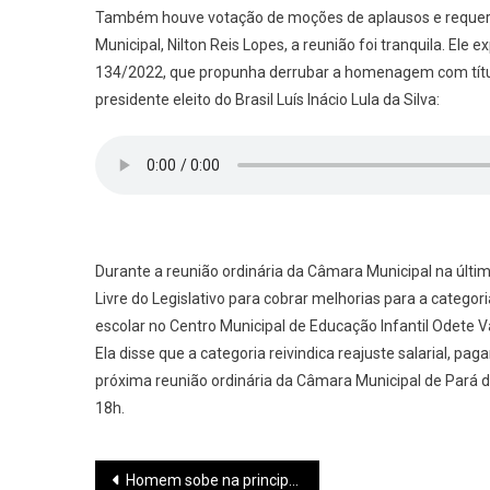
Também houve votação de moções de aplausos e requeri
Municipal, Nilton Reis Lopes, a reunião foi tranquila. Ele 
134/2022, que propunha derrubar a homenagem com títu
presidente eleito do Brasil Luís Inácio Lula da Silva:
Durante a reunião ordinária da Câmara Municipal na últi
Livre do Legislativo para cobrar melhorias para a catego
escolar no Centro Municipal de Educação Infantil Odete 
Ela disse que a categoria reivindica reajuste salarial, pa
próxima reunião ordinária da Câmara Municipal de Pará d
18h.
Navegação
Homem sobe na principal árvore de natal instalada na Praça Torquato de Almeida e danifica iluminação da decoração