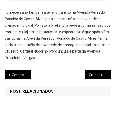
Foi necessário também alterar o trânsito na Avenida Vereador
Ronaldo de Castro Alves para a construção da nova rede de
drenagem pluvial. Por isto, a Prefeitura pede a compreensão dos
moradores, lojistas e motoristas. A expectativa é que após o fim
das obras na Avenida Vereador Ronaldo de Castro Alves, tenha
início a construção de nova rede de drenagem pluvial nas ruas do
Cruzeiro, Cardeal Hugolino, Porciúncula e parte da Avenida
Presidente Vargas.
Navegação
Começa a troca da iluminação das principais avenidas de Pará de Minas por equipamentos com tecnologia LED
Grupos de combate ao tabagismo de Pará de Minas auxiliam interessados em largar o vício
de
POST RELACIONADOS
Post