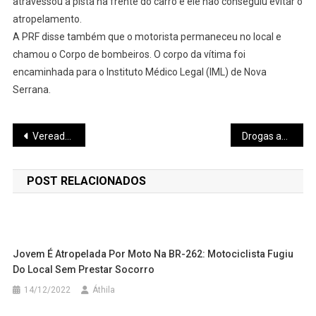
atravessou a pista na frente do carro e ele não conseguiu evitar o
atropelamento.
A PRF disse também que o motorista permaneceu no local e
chamou o Corpo de bombeiros. O corpo da vítima foi
encaminhada para o Instituto Médico Legal (IML) de Nova
Serrana.
Navegação
Vereadores de Pará de Minas aprovam dois Projetos de Lei em reunião bastante tranquila
Drogas avaliadas em quase R$ 2 milhões de reais foram apreendidas; cocaína saiu de Pará de Minas
de
POST RELACIONADOS
Post
Jovem É Atropelada Por Moto Na BR-262: Motociclista Fugiu
Do Local Sem Prestar Socorro
14/12/2022
Áthila