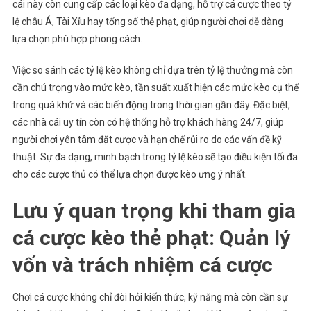
cái này còn cung cấp các loại kèo đa dạng, hỗ trợ cá cược theo tỷ
lệ châu Á, Tài Xỉu hay tổng số thẻ phạt, giúp người chơi dễ dàng
lựa chọn phù hợp phong cách.
Việc so sánh các tỷ lệ kèo không chỉ dựa trên tỷ lệ thưởng mà còn
cần chú trọng vào mức kèo, tần suất xuất hiện các mức kèo cụ thể
trong quá khứ và các biến động trong thời gian gần đây. Đặc biệt,
các nhà cái uy tín còn có hệ thống hỗ trợ khách hàng 24/7, giúp
người chơi yên tâm đặt cược và hạn chế rủi ro do các vấn đề kỹ
thuật. Sự đa dạng, minh bạch trong tỷ lệ kèo sẽ tạo điều kiện tối đa
cho các cược thủ có thể lựa chọn được kèo ưng ý nhất.
Lưu ý quan trọng khi tham gia
cá cược kèo thẻ phạt: Quản lý
vốn và trách nhiệm cá cược
Chơi cá cược không chỉ đòi hỏi kiến thức, kỹ năng mà còn cần sự