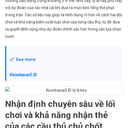
thường dao động trong khoảng 3-4 thẻ. Như vậy, tỷ lệ này phù hợp
với dự đoán của các nhà cái khi đưa ra mức kèo tổng thẻ phạt
trong trận. Các số liệu này giúp ta hình dung rõ hơn về cách hai đội
chơi và khả năng kiểm soát luật chơi của từng cầu thủ, từ đó đưa
ra quyết định cũng như dự đoán chính xác hơn trong các lựa chọn
cược.
See more:
Keonhacai5 ID
Nhận định chuyên sâu về lối
chơi và khả năng nhận thẻ
của các cầu thủ chủ chốt