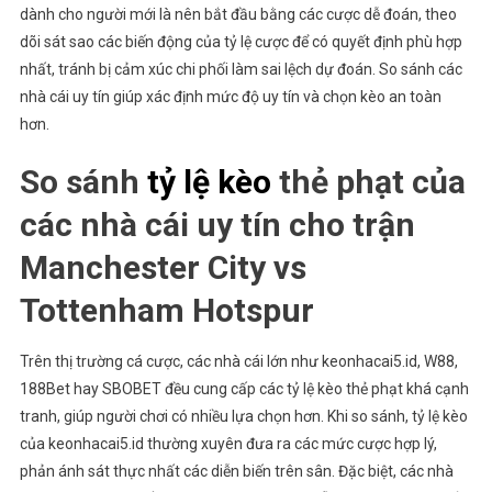
dành cho người mới là nên bắt đầu bằng các cược dễ đoán, theo
dõi sát sao các biến động của tỷ lệ cược để có quyết định phù hợp
nhất, tránh bị cảm xúc chi phối làm sai lệch dự đoán. So sánh các
nhà cái uy tín giúp xác định mức độ uy tín và chọn kèo an toàn
hơn.
So sánh
tỷ lệ kèo
thẻ phạt của
các nhà cái uy tín cho trận
Manchester City vs
Tottenham Hotspur
Trên thị trường cá cược, các nhà cái lớn như keonhacai5.id, W88,
188Bet hay SBOBET đều cung cấp các tỷ lệ kèo thẻ phạt khá cạnh
tranh, giúp người chơi có nhiều lựa chọn hơn. Khi so sánh, tỷ lệ kèo
của keonhacai5.id thường xuyên đưa ra các mức cược hợp lý,
phản ánh sát thực nhất các diễn biến trên sân. Đặc biệt, các nhà