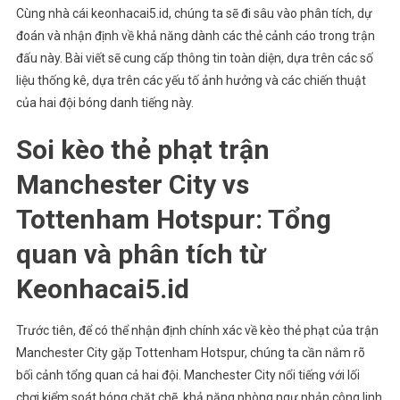
Cùng nhà cái keonhacai5.id, chúng ta sẽ đi sâu vào phân tích, dự
đoán và nhận định về khả năng dành các thẻ cảnh cáo trong trận
đấu này. Bài viết sẽ cung cấp thông tin toàn diện, dựa trên các số
liệu thống kê, dựa trên các yếu tố ảnh hưởng và các chiến thuật
của hai đội bóng danh tiếng này.
Soi kèo thẻ phạt trận
Manchester City vs
Tottenham Hotspur: Tổng
quan và phân tích từ
Keonhacai5.id
Trước tiên, để có thể nhận định chính xác về kèo thẻ phạt của trận
Manchester City gặp Tottenham Hotspur, chúng ta cần nắm rõ
bối cảnh tổng quan cả hai đội. Manchester City nổi tiếng với lối
chơi kiểm soát bóng chặt chẽ, khả năng phòng ngự phản công linh