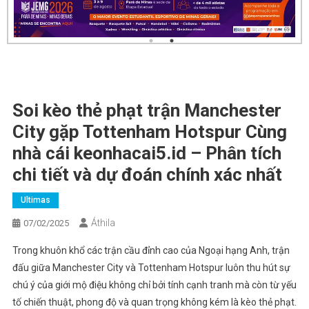
Soi kèo thẻ phạt trận Manchester
City gặp Tottenham Hotspur Cùng
nhà cái keonhacai5.id – Phân tích
chi tiết và dự đoán chính xác nhất
Ultimas
Áthila
07/02/2025
Trong khuôn khổ các trận cầu đỉnh cao của Ngoại hạng Anh, trận
đấu giữa Manchester City và Tottenham Hotspur luôn thu hút sự
chú ý của giới mộ điệu không chỉ bởi tính cạnh tranh mà còn từ yếu
tố chiến thuật, phong độ và quan trọng không kém là kèo thẻ phạt.