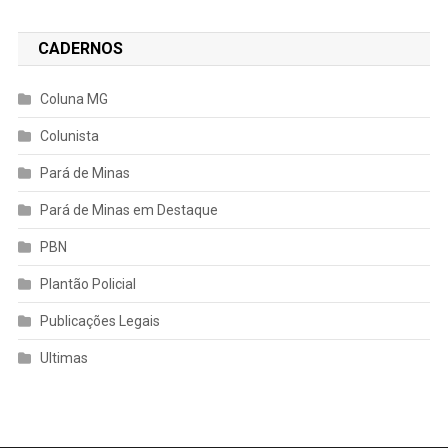
CADERNOS
Coluna MG
Colunista
Pará de Minas
Pará de Minas em Destaque
PBN
Plantão Policial
Publicações Legais
Ultimas