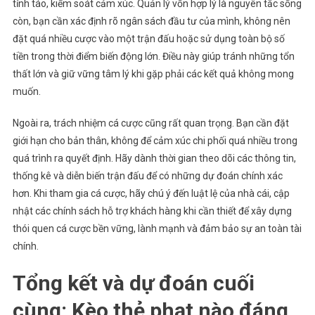
tỉnh táo, kiểm soát cảm xúc. Quản lý vốn hợp lý là nguyên tắc sống
còn, bạn cần xác định rõ ngân sách đầu tư của mình, không nên
đặt quá nhiều cược vào một trận đấu hoặc sử dụng toàn bộ số
tiền trong thời điểm biến động lớn. Điều này giúp tránh những tổn
thất lớn và giữ vững tâm lý khi gặp phải các kết quả không mong
muốn.
Ngoài ra, trách nhiệm cá cược cũng rất quan trọng. Bạn cần đặt
giới hạn cho bản thân, không để cảm xúc chi phối quá nhiều trong
quá trình ra quyết định. Hãy dành thời gian theo dõi các thông tin,
thống kê và diễn biến trận đấu để có những dự đoán chính xác
hơn. Khi tham gia cá cược, hãy chú ý đến luật lệ của nhà cái, cập
nhật các chính sách hỗ trợ khách hàng khi cần thiết để xây dựng
thói quen cá cược bền vững, lành mạnh và đảm bảo sự an toàn tài
chính.
Tổng kết và dự đoán cuối
cùng: Kèo thẻ phạt nào đáng