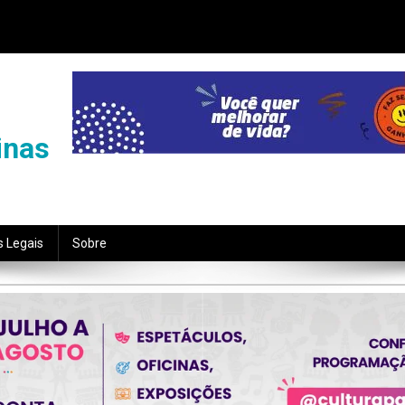
inas
s Legais
Sobre