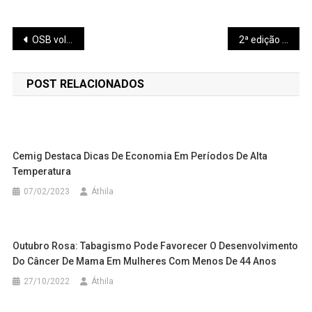
Navegação
OSB volta a acionar o MP para destinação correta dos recursos do serviço de iluminação pública
2ª edição do Mostre sua Dança encerrou a programação da 1ª Colônia de Férias da Academia Municipal de Dança Juliana Grassi
de
POST RELACIONADOS
Post
Cemig Destaca Dicas De Economia Em Períodos De Alta
Temperatura
07/02/2023
Áthila
Outubro Rosa: Tabagismo Pode Favorecer O Desenvolvimento
Do Câncer De Mama Em Mulheres Com Menos De 44 Anos
27/10/2022
Áthila