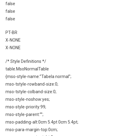
false
false
false
PT-BR
X-NONE
X-NONE
/* Style Definitions */
table.MsoNormalTable
{mso-style-name:”Tabela normal”;
mso-tstyle-rowband-size:0;
mso-tstyle-colband-size:0;
mso-style-noshow:yes;
mso-style-priority:99;
mso-style-parent:””;
mso-padding-alt:0cm 5.4pt 0cm 5.4pt;
mso-para-margin-top:0cm;