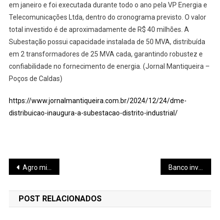
em janeiro e foi executada durante todo o ano pela VP Energia e
Telecomunicações Ltda, dentro do cronograma previsto. O valor
total investido é de aproximadamente de R$ 40 milhões. A
Subestação possui capacidade instalada de 50 MVA, distribuída
em 2 transformadores de 25 MVA cada, garantindo robustez e
confiabilidade no fornecimento de energia. (Jornal Mantiqueira –
Poços de Caldas)
https://www.jornalmantiqueira.com.br/2024/12/24/dme-
distribuicao-inaugura-a-subestacao-distrito-industrial/
Navegação
Agro mineiro supera mineração
Banco investe 60 milhões em Diamantina
de
POST RELACIONADOS
Post