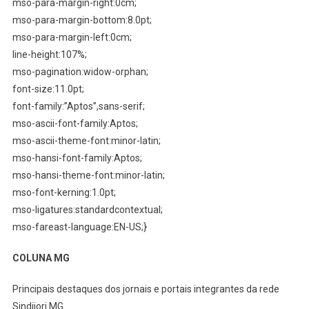
mso-para-margin-right:0cm;
mso-para-margin-bottom:8.0pt;
mso-para-margin-left:0cm;
line-height:107%;
mso-pagination:widow-orphan;
font-size:11.0pt;
font-family:”Aptos”,sans-serif;
mso-ascii-font-family:Aptos;
mso-ascii-theme-font:minor-latin;
mso-hansi-font-family:Aptos;
mso-hansi-theme-font:minor-latin;
mso-font-kerning:1.0pt;
mso-ligatures:standardcontextual;
mso-fareast-language:EN-US;}
COLUNA MG
Principais destaques dos jornais e portais integrantes da rede
Sindijori MG