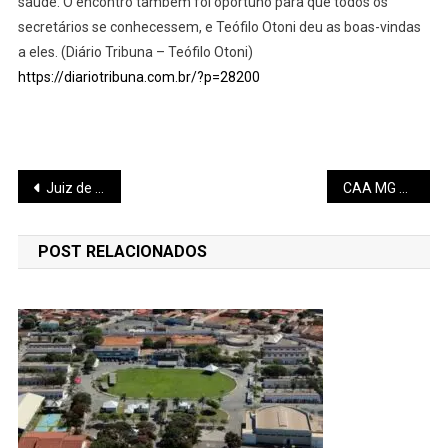
saúde. O encontro também foi oportuno para que todos os
secretários se conhecessem, e Teófilo Otoni deu as boas-vindas
a eles. (Diário Tribuna – Teófilo Otoni)
https://diariotribuna.com.br/?p=28200
Navegação
Juiz de Fora é a quinta em desastres
CAA MG disponibiliza Auxílio Extraordinário para desastres naturais
de
POST RELACIONADOS
Post