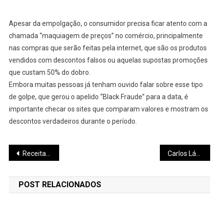
Apesar da empolgação, o consumidor precisa ficar atento com a
chamada “maquiagem de preços” no comércio, principalmente
nas compras que serão feitas pela internet, que são os produtos
vendidos com descontos falsos ou aquelas supostas promoções
que custam 50% do dobro.
Embora muitas pessoas já tenham ouvido falar sobre esse tipo
de golpe, que gerou o apelido “Black Fraude” para a data, é
importante checar os sites que comparam valores e mostram os
descontos verdadeiros durante o período.
Navegação
Receita Estadual investiga sonegação milionária na comercialização de medicamentos e empresa de Pará de Minas pode estar envolvida
Carlos Lázaro anuncia ação da Comissão de Saúde da Câmara na rede SUS
de
POST RELACIONADOS
Post