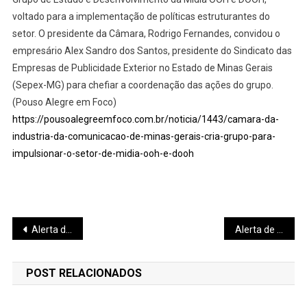
voltado para a implementação de políticas estruturantes do
setor. O presidente da Câmara, Rodrigo Fernandes, convidou o
empresário Alex Sandro dos Santos, presidente do Sindicato das
Empresas de Publicidade Exterior no Estado de Minas Gerais
(Sepex-MG) para chefiar a coordenação das ações do grupo.
(Pouso Alegre em Foco)
https://pousoalegreemfoco.com.br/noticia/1443/camara-da-
industria-da-comunicacao-de-minas-gerais-cria-grupo-para-
impulsionar-o-setor-de-midia-ooh-e-dooh
Navegação
Alerta de leptospirose em Ipatinga
Alerta de leptospirose em Ipatinga
de
POST RELACIONADOS
Post