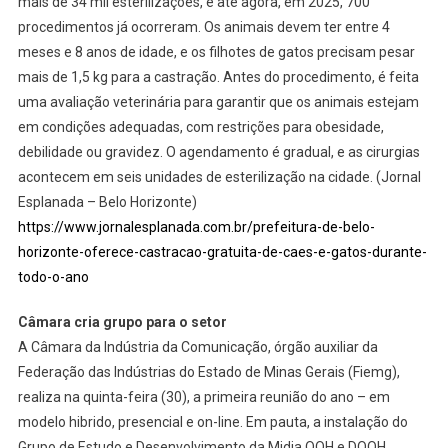
mais de 34 mil esterilizações, e até agora, em 2025, 700
procedimentos já ocorreram. Os animais devem ter entre 4
meses e 8 anos de idade, e os filhotes de gatos precisam pesar
mais de 1,5 kg para a castração. Antes do procedimento, é feita
uma avaliação veterinária para garantir que os animais estejam
em condições adequadas, com restrições para obesidade,
debilidade ou gravidez. O agendamento é gradual, e as cirurgias
acontecem em seis unidades de esterilização na cidade. (Jornal
Esplanada – Belo Horizonte)
https://www.jornalesplanada.com.br/prefeitura-de-belo-
horizonte-oferece-castracao-gratuita-de-caes-e-gatos-durante-
todo-o-ano
Câmara cria grupo para o setor
A Câmara da Indústria da Comunicação, órgão auxiliar da
Federação das Indústrias do Estado de Minas Gerais (Fiemg),
realiza na quinta-feira (30), a primeira reunião do ano – em
modelo hibrido, presencial e on-line. Em pauta, a instalação do
Grupo de Estudo e Desenvolvimento da Midia OOH e DOOH,