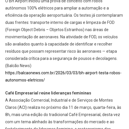
O BH Airport iniciou uma prova de conceito com robôs
autônomos 100% elétricos para ampliar a automação e a
eficiência da operação aeroportuária. Os testes já contemplaram
duas frentes: transporte interno de cargas e limpeza de FOD
(Foreign Object Debris – Objetos Estranhos) nas áreas de
movimentação de aeronaves. Na atividade de FOD, os veículos
são avaliados quanto à capacidade de identificar e recolher
resíduos que possam representar risco às aeronaves — etapa
considerada crítica para a segurança de pousos e decolagens.
(Balcão News)
https://balcaonews.com.br/2026/03/03/bh-airport-testa-robos-
autonomos-eletricos/
Café Empresarial reúne lideranças femininas
A Associação Comercial, Industrial e de Serviços de Montes
Claros (ACI) realiza no próximo dia 11 de março, quarta-feira, às
8h, mais uma edição do tradicional Café Empresarial, desta vez
com um tema alinhado às transformações do mercado e ao
fortalecimento da liderança feminina: o protagonismo das