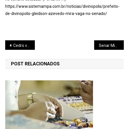
https://www.sistemampa.com.br/noticias/divinopolis/prefeito-
de-divinopolis-gleidson-azevedo-mira-vaga-no-senado/
Navegação
Cedro vai investir R$ 5 bilhões em logística em Minas Gerais
Senar Minas amplia resultados e inovação no campo
de
POST RELACIONADOS
Post