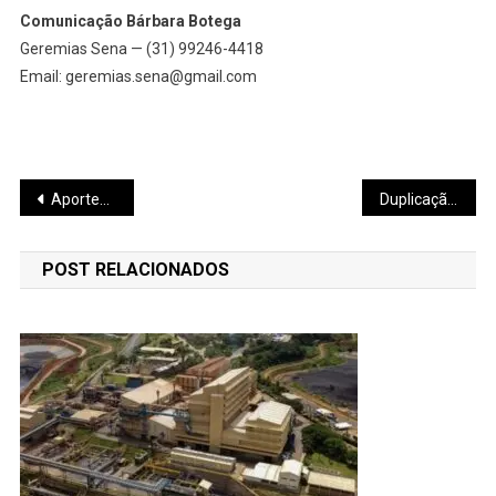
Comunicação Bárbara Botega
Geremias Sena — (31) 99246-4418
Email: geremias.sena@gmail.com
Navegação
Aportes impulsionam políticas públicas no Estado
Duplicação da BR 381 tem estudo
de
POST RELACIONADOS
Post