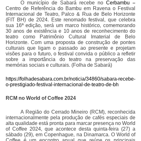
O município de Sabará recebe no
Cerbambu
–
Centro de Referência do Bambu em Ravena o Festival
Internacional de Teatro, Palco & Rua de Belo Horizonte
(FIT BH) de 2024. Este renomado festival, que celebra
sua 16ª edição, será um marco histórico, comemorando
30 anos de existência e 10 anos de reconhecimento do
teatro como Patrimônio Cultural Imaterial de Belo
Horizonte. Com uma proposta de construção de pontes
culturais que ligam o passado ao presente e projetam
visões para o futuro, o festival convida o público a refletir
sobre a importância do teatro na preservação das
memórias sociais e culturais. (Folha de Sabará)
https://folhadesabara.com.br/noticia/34860/sabara-recebe-
o-prestigiado-festival-internacional-de-teatro-de-bh
RCM no World of Coffee 2024
A Região do Cerrado Mineiro (RCM), reconhecida
internacionalmente pela produção de cafés especiais de
alta qualidade está pronta para marcar presença no World
of Coffee 2024, que acontece desta quinta-feira (27) a
sábado (29), em Copenhague, na Dinamarca. O World of
Coffee é um encontro anual que reúne os principais