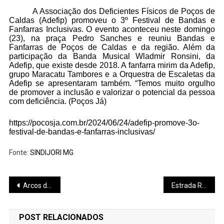
A Associação dos Deficientes Físicos de Poços de
Caldas (
Adefip
) promoveu o 3º Festival de Bandas e
Fanfarras Inclusivas. O evento aconteceu neste domingo
(23), na praça Pedro Sanches e reuniu Bandas e
Fanfarras de Poços de Caldas e da região. Além da
participação da Banda Musical Wladmir Ronsini, da
Adefip, que existe desde 2018. A fanfarra mirim da Adefip,
grupo Maracatu Tambores e a Orquestra de Escaletas da
Adefip se apresentaram também.
“Temos muito orgulho
de promover a inclusão e valorizar o potencial da pessoa
com deficiência. (Poços Já)
https://pocosja.com.br/2024/06/24/adefip-promove-3o-
festival-de-bandas-e-fanfarras-inclusivas/
Fonte:
SINDIJORI MG
Navegação
Arcos deve 12 milhões a servidores
Estrada Real pede socorro
de
POST RELACIONADOS