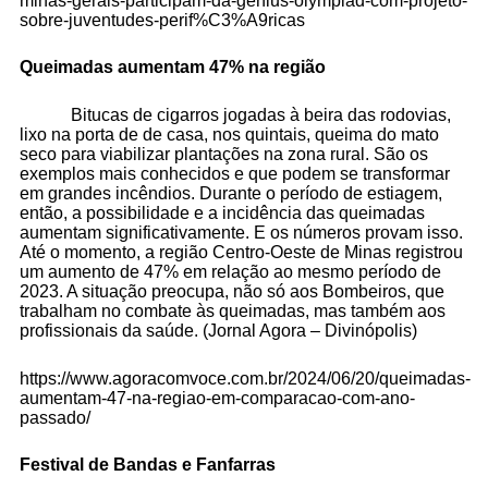
minas-gerais-participam-da-genius-olympiad-com-projeto-
sobre-juventudes-perif%C3%A9ricas
Queimadas aumentam 47% na região
Bitucas de cigarros jogadas à beira das rodovias,
lixo na porta de de casa, nos quintais, queima do mato
seco para viabilizar plantações na zona rural. São os
exemplos mais conhecidos e que podem se transformar
em grandes incêndios. Durante o período de estiagem,
então, a possibilidade e a incidência das queimadas
aumentam significativamente. E os números provam isso.
Até o momento, a região Centro-Oeste de Minas registrou
um aumento de 47% em relação ao mesmo período de
2023. A situação preocupa, não só aos Bombeiros, que
trabalham no combate às queimadas, mas também aos
profissionais da saúde. (Jornal Agora – Divinópolis)
https://www.agoracomvoce.com.br/2024/06/20/queimadas-
aumentam-47-na-regiao-em-comparacao-com-ano-
passado/
Festival de Bandas e Fanfarras