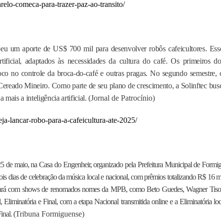
lo-comeca-para-trazer-paz-ao-transito/
ebeu um aporte de US$ 700 mil para desenvolver robôs cafeicultores. Ess
tificial, adaptados às necessidades da cultura do café. Os primeiros do
co no controle da broca-do-café e outras pragas. No segundo semestre, 
Cereado Mineiro. Como parte de seu plano de crescimento, a Solinftec bus
ais a inteligência artificial. (
Jornal de Patrocínio)
eja-lancar-robo-para-a-cafeicultura-ate-2025/
25 de maio, na Casa do Engenheir, organizado pela Prefeitura Municipal de Formig
dois dias de celebração da música local e nacional, com prêmios totalizando R$ 16 mi
contará com shows de renomados nomes da MPB, como Beto Guedes, Wagner Tiso
l, Eliminatória e Final, com a etapa Nacional transmitida online e a Eliminatória loc
inal. (
Tribuna Formiguense)