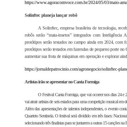
https://www.agoracomvoce.com.br/2024/05/03/maio-amare
Solinftec planeja lançar robô
A Solinftec, empresa brasileira de tecnologia, rec
robôs serão “mata-insetos” integrados com Inteligência Ar
protótipos serão testados no campo ainda em 2024, com fo
protótipos serão testados em fazendas de pequeno porte no 
aumentar sua frota de máquinas em operação e explorar ainda m
https://jornaldepatrocinio.com/agronegocio/solinftec-plan
Artistas irão se apresentar no Canta Formiga
O Festival Canta Formiga, que vai ocorrer nos dias 24 e 
vai atrair artistas de seis estados para uma competição musical em 
Além das apresentações de talentos independentes, o evento 
Quarteto Sentinela. O festival será dividido em três fases: Naciona
selecionando três finalistas para se juntarem a outras 15 canções na F