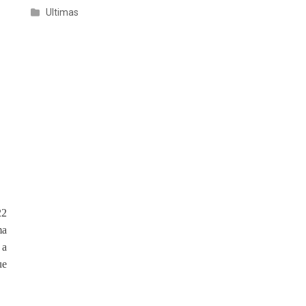
Ultimas
22
ma
 a
ue