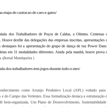
ma-etapa-de-castracao-de-caes-e-gatos/
mpíada dos Trabalhadores de Poços de Caldas, a Olimtra. Centenas 
 Houve desfile das delegações das empresas inscritas, apresentações 
destaques foi a apresentação do grupo de dança de rua Power Danc
tletas em 31 modalidades diferentes.
Ainda pela manhã, houve prova 
. (J
ornal Mantiqueira )
ada-dos-trabalhadores-tem-jogos-durante-todo-o-mes/
onhecimento como Arranjo Produtivo Local (APL) voltado para
 e do Campo das Vertentes. Essa formalização destaca a estruturação 
afé bem-organizada. Um Plano de Desenvolvimento, Sustentabilidade