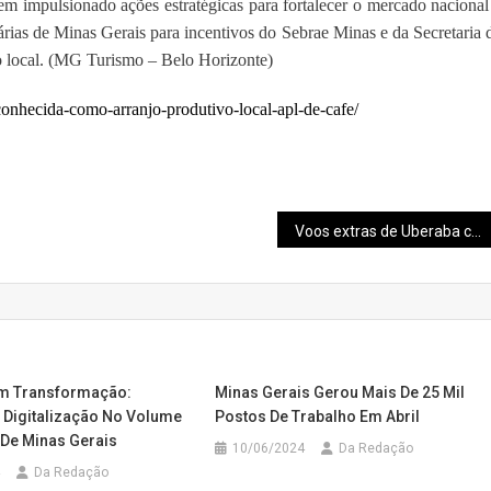
 impulsionado ações estratégicas para fortalecer o mercado nacional
ritárias de Minas Gerais para incentivos do Sebrae Minas e da Secretaria 
local. (
MG Turismo – Belo Horizonte)
conhecida-como-arranjo-produtivo-local-apl-de-cafe/
Voos extras de Uberaba crescem 85%
m Transformação:
Minas Gerais Gerou Mais De 25 Mil
 Digitalização No Volume
Postos De Trabalho Em Abril
 De Minas Gerais
10/06/2024
Da Redação
Da Redação