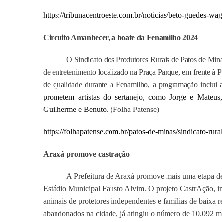
https://tribunacentroeste.com.br/noticias/beto-guedes-wag
Circuito Amanhecer, a boate da Fenamilho 2024
O Sindicato dos Produtores Rurais de Patos de Mi
de entretenimento localizado na Praça Parque, em frente à 
de qualidade durante a Fenamilho, a programação inclui
prometem artistas do sertanejo, como Jorge e Mateus
Guilherme e Benuto. (
Folha Patense)
https://folhapatense.com.br/patos-de-minas/sindicato-rur
Araxá promove castração
A Prefeitura de Araxá promove mais uma etapa de 
Estádio Municipal Fausto Alvim. O projeto CastrAção, in
animais de protetores independentes e famílias de baixa 
abandonados na cidade, já atingiu o número de 10.092 mil