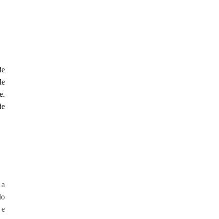
de
de
e.
de
 a
do
 e