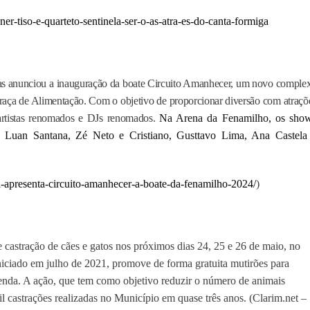
ner-tiso-e-quarteto-sentinela-ser-o-as-atra-es-do-canta-formiga
nas anunciou a inauguração da boate Circuito Amanhecer, um novo comple
Praça de Alimentação. Com o objetivo de proporcionar diversão com atraçõ
 artistas renomados e DJs renomados.
Na Arena da Fenamilho, os sho
, Luan Santana, Zé Neto e Cristiano, Gusttavo Lima, Ana Castela
al-apresenta-circuito-amanhecer-a-boate-da-fenamilho-2024/
)
castração de cães e gatos nos próximos dias 24, 25 e 26 de maio, no
iciado em julho de 2021, promove de forma gratuita mutirões para
renda. A ação, que tem como objetivo reduzir o número de animais
 castrações realizadas no Município em quase três anos. (Clarim.net –