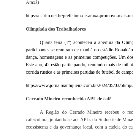
Araxá)
https://clarim.net.br/prefeitura-de-araxa-promove-mais-u
Olimpíada dos Trabalhadores
Quarta-feira (1º) aconteceu a abertura da Oli
participantes se reuniram de manhã no estádio Ronaldão.
dança, homenagens e as primeiras competições.
Um dos 
Este ano, 42 estão participando, reunindo mais de mil a
corrida rústica e as primeiras partidas de futebol de campo
https://www.jornalmantiqueira.com.br/2024/05/03/olimpi
Cerrado Mineiro reconhecida APL de café
A Região do Cerrado Mineiro recebeu o rec
cafeicultura, juntando-se aos APLs do Sudoeste de Minas
ecossistema e da governança local, com a cadeia do c