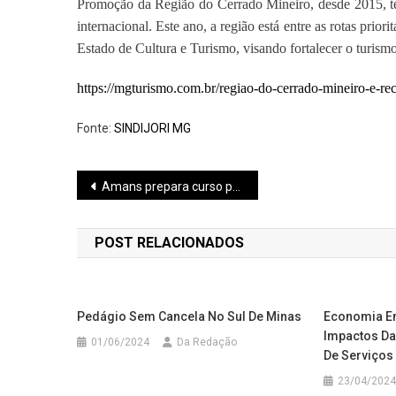
Promoção da Região do Cerrado Mineiro, desde 2015, tem
internacional. Este ano, a região está entre as rotas prio
Estado de Cultura e Turismo, visando fortalecer o turismo 
https://mgturismo.com.br/regiao-do-cerrado-mineiro-e-re
Fonte:
SINDIJORI MG
Navegação
Amans prepara curso para o fim de mandato
de
POST RELACIONADOS
Post
Pedágio Sem Cancela No Sul De Minas
Economia E
Impactos Da
01/06/2024
Da Redação
De Serviços
23/04/2024