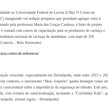
alidade na Universidade Federal de Lavras (Ufla). O Centro de
 inaugurado vai realizar pesquisas que permitam agregar valor à
enado pela professora Maria das Graças Cardoso, é fruto de projeto
e contará com cursos de capacitação para os produtores de cachaça e
produtora nacional de cachaça de alambique, com mais de 350
e Conecta – Belo Horizonte)
era-centro-de-referencia/
pação crescente, especialmente em Divinópolis, onde entre 2015 e 20
Neste contexto, o movimento “Maio Amarelo” ganha destaque como u
 conscientizar sobre a importância da segurança no trânsito. Este ano,
da, com eventos de conscientização, incluindo a “Corridinha Kids”, q
inópolis. (Jornal Agora – Divinópolis)