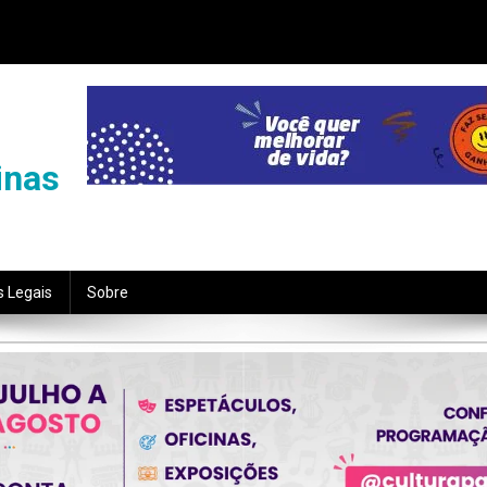
inas
s Legais
Sobre