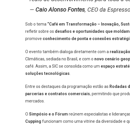
—
Caio Alonso Fontes
, CEO da Espress
Sob o tema
“Café em Transformação – Inovação, Suste
refletir sobre os
desafios e oportunidades que moldam o
promove
conhecimento de ponta e conexões estratég
O evento também dialoga diretamente com a
realizaçã
Climáticas, sediada no Brasil, e com o
novo cenário geop
café. Assim, a SIC se consolida como um
espaço estratég
soluções tecnológicas
.
Entre os destaques da programação estão as
Rodadas d
parcerias e contratos comerciais
, permitindo que pro
mercados.
O
Simpósio e o Fórum
reúnem especialistas e lideranças
Cupping
funcionam como uma vitrine da diversidade e qua