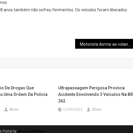
nos.
38 anos também não sofreu ferimentos. Os veículos foram liberados
Motorista dorme ao volante, bate em moto e deixa piloto e garupa feridos
io De Drogas Que
Ultrapassagem Perigosa Provoca
u Uma Ordem Da Polícia
Acidente Envolvendo 3 Veículos Na BR
262
Áthila
12/09/2022
Áthila
 Portal by
Mystery Themes
.