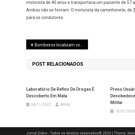
motorista de 40 anos e transportava um paciente de 57 a
Ambos não se feriram. O motorista da caminhonete, de 
para os condutores.
Navegação
Bombeiros localizam corpo de homem que estava desaparecido no Rio Pará há quatro dias
de
POST RELACIONADOS
Post
Laboratório De Refino De Drogas É
Preso Usuár
Descoberto Em Mata
Desobedece
Militar
08/11/2022
Áthila
18/01/2023
Jornal Diário - Todos os direitos reservados© 2020
|
Theme: News