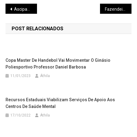
Navegação
Ascipam apoia a 7ª Corrida Sicoob Ascicred
Fazendeiro morre após ser baleado na cabeça por ladrão durante assalto
de
POST RELACIONADOS
Post
Copa Master De Handebol Vai Movimentar O Ginásio
Poliesportivo Professor Daniel Barbosa
11/01/2023
Áthila
Recursos Estaduais Viabilizam Serviços De Apoio Aos
Centros De Saúde Mental
17/10/2022
Áthila