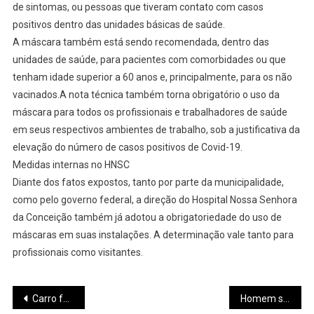
de sintomas, ou pessoas que tiveram contato com casos
positivos dentro das unidades básicas de saúde.
A máscara também está sendo recomendada, dentro das
unidades de saúde, para pacientes com comorbidades ou que
tenham idade superior a 60 anos e, principalmente, para os não
vacinados.A nota técnica também torna obrigatório o uso da
máscara para todos os profissionais e trabalhadores de saúde
em seus respectivos ambientes de trabalho, sob a justificativa da
elevação do número de casos positivos de Covid-19.
Medidas internas no HNSC
Diante dos fatos expostos, tanto por parte da municipalidade,
como pelo governo federal, a direção do Hospital Nossa Senhora
da Conceição também já adotou a obrigatoriedade do uso de
máscaras em suas instalações. A determinação vale tanto para
profissionais como visitantes.
Navegação
Carro furtado em Pará de Minas foi localizado próximo a comunidade rural
Homem sobe na principal árvore de natal instalada na Praça Torquato de Almeida e danifica iluminação da decoração