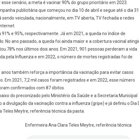
er esse cenário, a meta é vacinar 90% do grupo prioritário em 2023.
mpanha publicitária que começou no dia 10 de abril e segue até o dia 31
á sendo veiculada, nacionalmente, em TV aberta, TV fechada e redes
internet.
iu 91% e 95%, respectivamente. Já em 2021, a queda no índice de
o. No ano passado, a queda foi ainda maior e a cobertura vacinal atingi
u 78% nos últimos dois anos. Em 2021, 901 pessoas perderam a vida
a pela Influenza e em 2022, o número de mortes registradas foi de
s anos também reforça a importância da vacinação para evitar casos
o. Em 2021, 7,2 mil casos foram registrados e em 2022, esse número
 foram confirmados com 87 óbitos.
aixo do preconizado pelo Ministério da Saúde e a Secretaria Municipal
a divulgação da vacinação contra a influenza (gripe) e já definiu o Dia 
Teles Meytre, referência técnica da pasta.
Enfermeira Ana Clara Teles Meytre, referência técnica