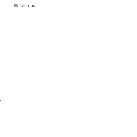
Ultimas
u
D