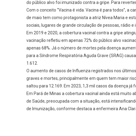
do público alvo foi imunizado contra a gripe. Para revert
Com o conceito “Vacina é vida. Vacina é para todos”, a ca
de maio tem como protagonista a atriz Nívea Maria e est
sociais, lugares de grande circulação de pessoas, rádio e 
Em 2019 e 2020, a cobertura vacinal contra a gripe ating
vacinação refletiu em apenas 72% do público alvo vacinad
apenas 68%. Já o número de mortes pela doença aumento
para a Síndrome Respiratória Aguda Grave (SRAG) causad
1.612.
O aumento de casos de Influenza registrados nos último
graves e mortes, principalmente em quem tem maior risc
saltou para 12.169. Em 2023, 1,3 mil casos da doença já
Em Pará de Minas a cobertura vacinal ainda está muito ab
de Saúde, preocupada com a situação, está intensificando 
de Imunização, conforme destaca a enfermeira Ana Clara 