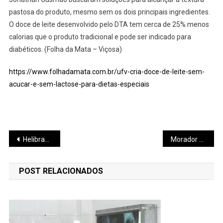
pastosa do produto, mesmo sem os dois principais ingredientes.
O doce de leite desenvolvido pelo DTA tem cerca de 25% menos
calorias que o produto tradicional e pode ser indicado para
diabéticos. (Folha da Mata – Viçosa)
https://www.folhadamata.com.br/ufv-cria-doce-de-leite-sem-
acucar-e-sem-lactose-para-dietas-especiais
Navegação
Helibras poderá produzir H145
Morador em situação de rua tem projeto
de
POST RELACIONADOS
Post