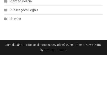
Plantão Policial
Publicações Legais
Ultimas
Jornal Diário - Todos os direitos reservados© 2020
|
Theme: News Portal
by
Mystery Themes
.