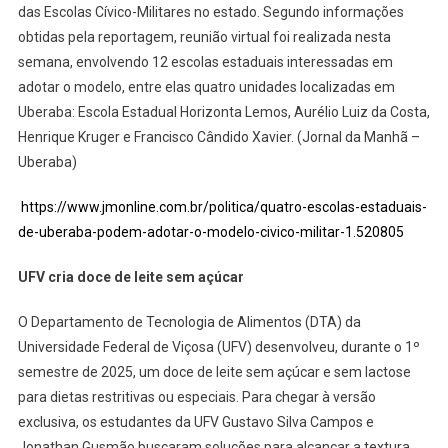
das Escolas Cívico-Militares no estado. Segundo informações
obtidas pela reportagem, reunião virtual foi realizada nesta
semana, envolvendo 12 escolas estaduais interessadas em
adotar o modelo, entre elas quatro unidades localizadas em
Uberaba: Escola Estadual Horizonta Lemos, Aurélio Luiz da Costa,
Henrique Kruger e Francisco Cândido Xavier. (Jornal da Manhã –
Uberaba)
https://www.jmonline.com.br/politica/quatro-escolas-estaduais-
de-uberaba-podem-adotar-o-modelo-civico-militar-1.520805
UFV cria doce de leite sem açúcar
O Departamento de Tecnologia de Alimentos (DTA) da
Universidade Federal de Viçosa (UFV) desenvolveu, durante o 1º
semestre de 2025, um doce de leite sem açúcar e sem lactose
para dietas restritivas ou especiais. Para chegar à versão
exclusiva, os estudantes da UFV Gustavo Silva Campos e
Jonathan Gusmão buscaram soluções para alcançar a textura