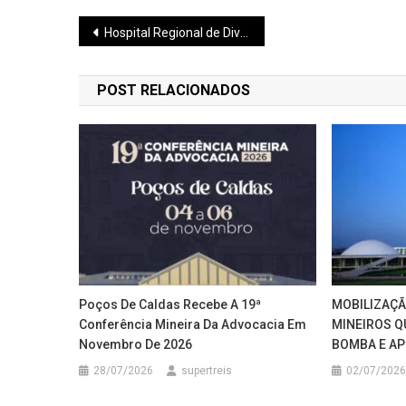
Navegação
Hospital Regional de Divinópolis entregue
de
POST RELACIONADOS
Post
Poços De Caldas Recebe A 19ª
MOBILIZAÇÃ
Conferência Mineira Da Advocacia Em
MINEIROS Q
Novembro De 2026
BOMBA E AP
28/07/2026
supertreis
02/07/2026