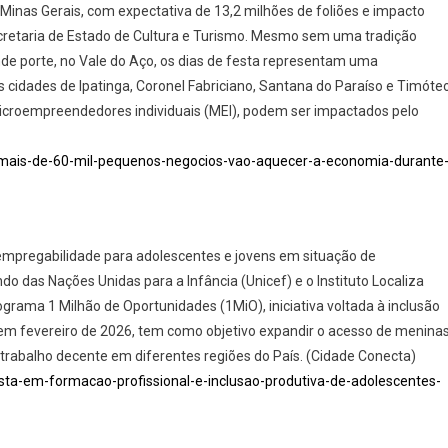
nas Gerais, com expectativa de 13,2 milhões de foliões e impacto
cretaria de Estado de Cultura e Turismo. Mesmo sem uma tradição
de porte, no Vale do Aço, os dias de festa representam uma
 cidades de Ipatinga, Coronel Fabriciano, Santana do Paraíso e Timóteo
icroempreendedores individuais (MEI), podem ser impactados pelo
l/mais-de-60-mil-pequenos-negocios-vao-aquecer-a-economia-durante
mpregabilidade para adolescentes e jovens em situação de
do das Nações Unidas para a Infância (Unicef) e o Instituto Localiza
grama 1 Milhão de Oportunidades (1MiO), iniciativa voltada à inclusão
a em fevereiro de 2026, tem como objetivo expandir o acesso de menina
 trabalho decente em diferentes regiões do País. (Cidade Conecta)
ta-em-formacao-profissional-e-inclusao-produtiva-de-adolescentes-