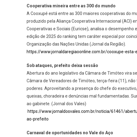
Cooperativa mineira entre as 300 do mundo
A Cooxupé está entre as 300 maiores cooperativas do m
produzido pela Aliança Cooperativa Internacional (ACI) 
Cooperativas e Sociais (Euricse), analisa o desempenho
edição de 2025 do ranking tem caráter especial por coinci
Organização das Nações Unidas (Jornal da Região).
https://www.jornaldaregiaoonline.com.br/cooxupe-esta
Sob ataques, prefeito deixa sessão
Abertura do ano legislativo da Câmara de Timóteo vira se
Câmara de Vereadores de Timóteo, terça-feira (11), não 
poderes. Aproveitando a presença do chefe do executivo,
queixas, choradeira e denúncias mal fundamentadas. Surp
ao gabinete. (Jornal dos Vales)
https://www.jornaldosvales.com.br/noticia/61461/abert
ao-prefeito
Carnaval de oportunidades no Vale do Aço