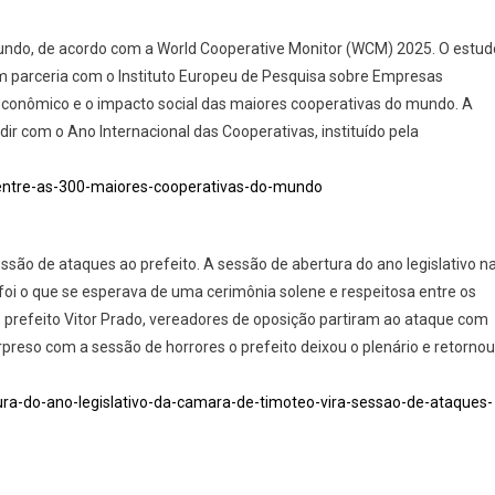
undo, de acordo com a World Cooperative Monitor (WCM) 2025. O estud
em parceria com o Instituto Europeu de Pesquisa sobre Empresas
 econômico e o impacto social das maiores cooperativas do mundo. A
dir com o Ano Internacional das Cooperativas, instituído pela
-entre-as-300-maiores-cooperativas-do-mundo
ssão de ataques ao prefeito. A sessão de abertura do ano legislativo n
foi o que se esperava de uma cerimônia solene e respeitosa entre os
 prefeito Vitor Prado, vereadores de oposição partiram ao ataque com
reso com a sessão de horrores o prefeito deixou o plenário e retornou
ura-do-ano-legislativo-da-camara-de-timoteo-vira-sessao-de-ataques-