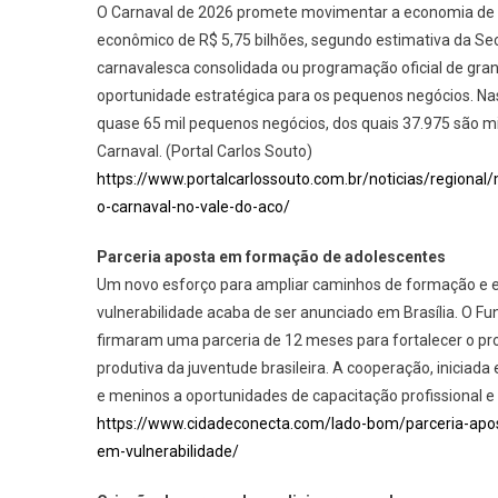
O Carnaval de 2026 promete movimentar a economia de Mi
econômico de R$ 5,75 bilhões, segundo estimativa da Se
carnavalesca consolidada ou programação oficial de gran
oportunidade estratégica para os pequenos negócios. Nas
quase 65 mil pequenos negócios, dos quais 37.975 são m
Carnaval. (Portal Carlos Souto)
https://www.portalcarlossouto.com.br/noticias/regiona
o-carnaval-no-vale-do-aco/
Parceria aposta em formação de adolescentes
Um novo esforço para ampliar caminhos de formação e e
vulnerabilidade acaba de ser anunciado em Brasília. O Fun
firmaram uma parceria de 12 meses para fortalecer o pro
produtiva da juventude brasileira. A cooperação, iniciad
e meninos a oportunidades de capacitação profissional e
https://www.cidadeconecta.com/lado-bom/parceria-apos
em-vulnerabilidade/