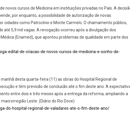
 de novos cursos de Medicina em instituições privadas no País. A decisã
uspende, por enquanto, a possibilidade de autorização de novas
or cidades como Patrocínio e Monte Carmelo. O chamamento público,
de até 5,9 mil vagas. A revogação ocorreu após a divulgação dos
 Médica (Enamed), que apontou problemas de qualidade em parte dos
voga-edital-de-criacao-de-novos-cursos-de-medicina-e-sonho-de-
manhã desta quarta-feira (11) as obras do Hospital Regional de
ecução e têm previsão de conclusão até o fim deste ano. A expectativ
ento entre dois e três meses após a entrega da reforma, ampliando a
macrorregião Leste. (Diário do Rio Doce)
ega-do-hospital-regional-de-valadares-ate-o-fim-deste-ano/