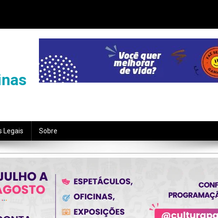
inas
s Legais
Sobre