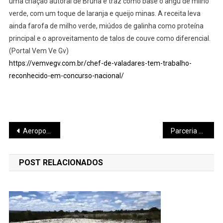
uma criação autoral de Bruna e traz como base o angu de milho
verde, com um toque de laranja e queijo minas. A receita leva
ainda farofa de milho verde, miúdos de galinha como proteína
principal e o aproveitamento de talos de couve como diferencial.
(Portal Vem Ve Gv)
https://vemvegv.com.br/chef-de-valadares-tem-trabalho-
reconhecido-em-concurso-nacional/
Navegação
Aeroporto da Zona da Mata amplia oferta de voos
Parceria entre sindicatos da Câmara da Comunicação garante mercados e visibilidade internacional para produtos mineiros
de
POST RELACIONADOS
Post