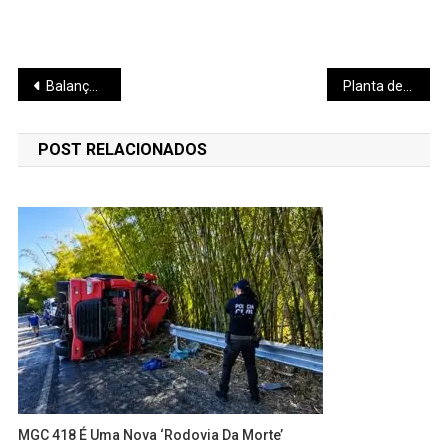
Navegação
Balança de Uberlândia tem recorde histórico
Planta de biometano lançada em Uberaba
de
POST RELACIONADOS
Post
MGC 418 É Uma Nova ‘Rodovia Da Morte’