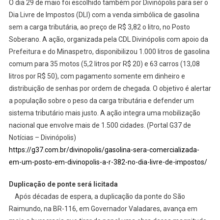
O dia 29 de maio foi escolhido também por Divinópolis para ser o
Dia Livre de Impostos (DLI) com a venda simbólica de gasolina
sem a carga tributária, ao preço de R$ 3,82 o litro, no Posto
Soberano. A ação, organizada pela CDL Divinópolis com apoio da
Prefeitura e do Minaspetro, disponibilizou 1.000 litros de gasolina
comum para 35 motos (5,2 litros por R$ 20) e 63 carros (13,08
litros por R$ 50), com pagamento somente em dinheiro e
distribuição de senhas por ordem de chegada. O objetivo é alertar
a população sobre o peso da carga tributária e defender um
sistema tributário mais justo. A ação integra uma mobilização
nacional que envolve mais de 1.500 cidades. (Portal G37 de
Notícias – Divinópolis)
https://g37.com.br/divinopolis/gasolina-sera-comercializada-
em-um-posto-em-divinopolis-a-r-382-no-dia-livre-de-impostos/
Duplicação de ponte será licitada
Após décadas de espera, a duplicação da ponte do São
Raimundo, na BR-116, em Governador Valadares, avança em