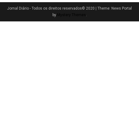
Jornal Diário - Todos os direitos reservados© 2020
|
Theme: News Portal
by
Mystery Themes
.