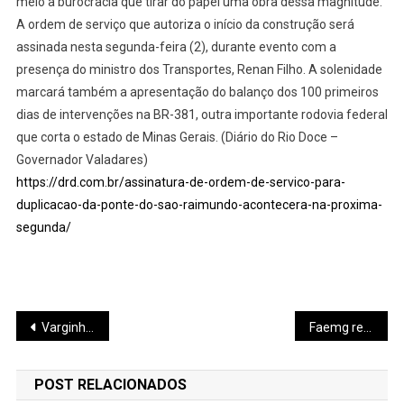
meio a burocracia que tirar do papel uma obra dessa magnitude.
A ordem de serviço que autoriza o início da construção será
assinada nesta segunda-feira (2), durante evento com a
presença do ministro dos Transportes, Renan Filho. A solenidade
marcará também a apresentação do balanço dos 100 primeiros
dias de intervenções na BR-381, outra importante rodovia federal
que corta o estado de Minas Gerais. (Diário do Rio Doce –
Governador Valadares)
https://drd.com.br/assinatura-de-ordem-de-servico-para-
duplicacao-da-ponte-do-sao-raimundo-acontecera-na-proxima-
segunda/
Navegação
Varginha lidera exportações em Minas
Faemg realiza a primeira Assembleia da sua história em Brasília
de
POST RELACIONADOS
Post