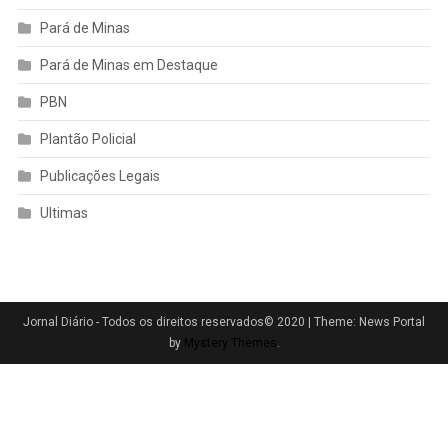
Pará de Minas
Pará de Minas em Destaque
PBN
Plantão Policial
Publicações Legais
Ultimas
Jornal Diário - Todos os direitos reservados© 2020
|
Theme: News Portal
by
Mystery Themes
.