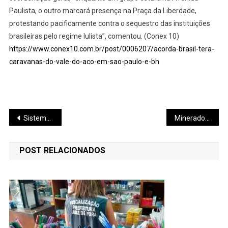
Paulista, o outro marcará presença na Praça da Liberdade,
protestando pacificamente contra o sequestro das instituições
brasileiras pelo regime lulista”, comentou. (Conex 10)
https://www.conex10.com.br/post/0006207/acorda-brasil-tera-
caravanas-do-vale-do-aco-em-sao-paulo-e-bh
Navegação
Sistema Faemg Senar lança novos cursos
Mineradora adquire área em Araxá
de
POST RELACIONADOS
Post