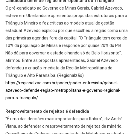
Candidato defende região metropolitana do Triângulo
O pré-candidato ao Governo de Minas Gerais, Gabriel Azevedo,
esteve em Uberlândia e apresentou propostas estruturais para o
Triângulo Mineiro e fez críticas ao modelo atual de gestão
estadual. Azevedo explicou por que escolheu a região como uma
das primeiras agendas fora da capital. “O Triângulo tem cerca de
10% da população de Minas e responde por quase 20% do PIB.
Não dá para governar o estado olhando só de Belo Horizonte”,
afirmou. Entre as propostas apresentadas, Gabriel Azevedo
defendeu a criação imediata da Região Metropolitana do
Triângulo e Alto Paranaíba. (Regionalzão)
https://regionalzao.com.br/poder/poder-entrevista/gabriel-
azevedo-defende-regiao-metropolitana-e-governo-regional-
para-o-triangulo/
Reaproveitamento de rejeitos é defendida
“É uma das decisões mais importantes para Itabira”, diz André
Viana, ao defender o reaproveitamento de rejeitos de minério.
Conselheiro do Codema, representante do Metabase, sustenta