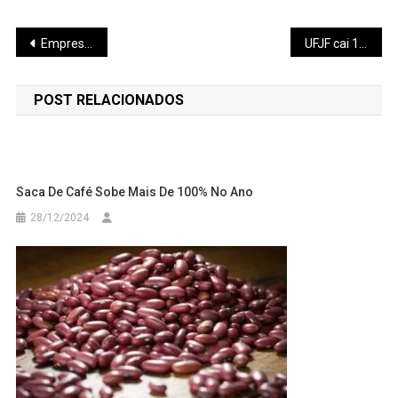
Navegação
Empresários de Uberlândia se preparam para Copa
UFJF cai 12 posições no ranking
de
POST RELACIONADOS
Post
Saca De Café Sobe Mais De 100% No Ano
28/12/2024