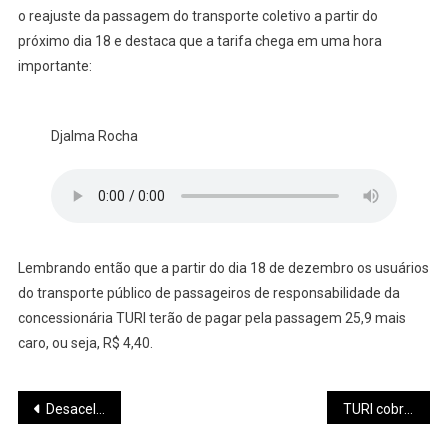
o reajuste da passagem do transporte coletivo a partir do
próximo dia 18 e destaca que a tarifa chega em uma hora
importante:
Djalma Rocha
Lembrando então que a partir do dia 18 de dezembro os usuários
do transporte público de passageiros de responsabilidade da
concessionária TURI terão de pagar pela passagem 25,9 mais
caro, ou seja, R$ 4,40.
Navegação
Desacelere já: 10 dicas para viver bem o último mês do ano
TURI cobra melhores condições da estrada da Matinha para continuar prestando serviço para a comunidade